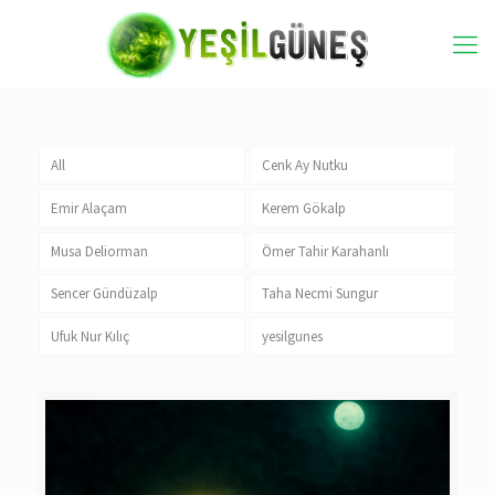
All
Cenk Ay Nutku
Emir Alaçam
Kerem Gökalp
Musa Deliorman
Ömer Tahir Karahanlı
Sencer Gündüzalp
Taha Necmi Sungur
Ufuk Nur Kılıç
yesilgunes