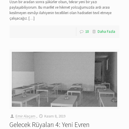
Uzun bir aradan sonra şükürler olsun, tekrar yeni bir yazı
paylaşabiliyorum. Bu marifet ve hikmet yolcuğumuzda ardı arası
kesilmeyen esmâyı ilahiyenin tecellileri olan hadiseleri tevil etmeye
çalışacağız.
[…]
10
Daha Fazla
Emir Alaçam
,
Kasım 8, 2019
Gelecek Rüyaları 4: Yeni Evren