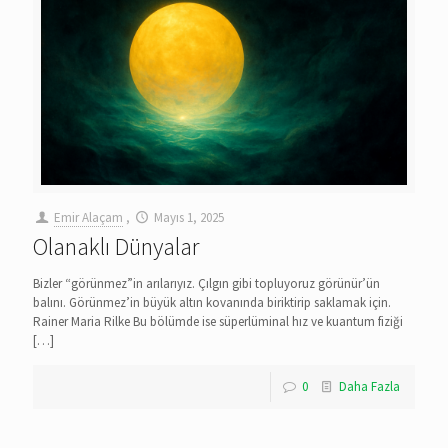
Emir Alaçam
,
Mayıs 1, 2025
Olanaklı Dünyalar
Bizler “görünmez”in arılarıyız. Çılgın gibi topluyoruz görünür’ün
balını. Görünmez’in büyük altın kovanında biriktirip saklamak için.
Rainer Maria Rilke Bu bölümde ise süperlüminal hız ve kuantum fiziği
[…]
0
Daha Fazla