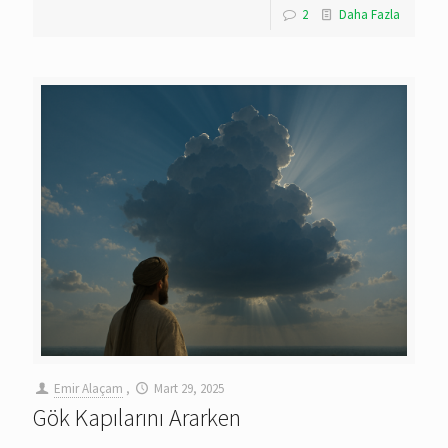
2
Daha Fazla
Emir Alaçam
,
Mart 29, 2025
Gök Kapılarını Ararken