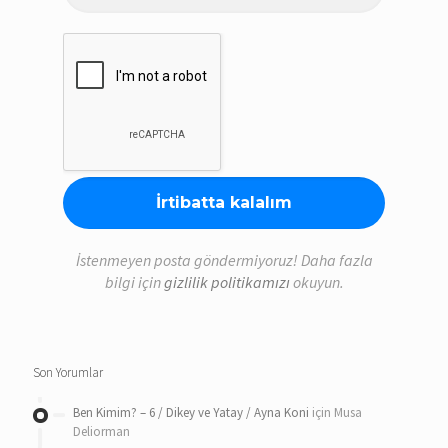
adresi
*
İstenmeyen posta göndermiyoruz! Daha fazla
bilgi için
gizlilik politikamızı
okuyun.
Son Yorumlar
Ben Kimim? – 6 / Dikey ve Yatay / Ayna Koni
için
Musa
Deliorman