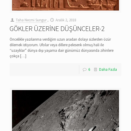
Taha Necmi Sungur
,
Aralık 2, 2018
GÖKLER ÜZERİNE DÜŞÜNCELER-2
Öncelikle yazılarıma verdiğim uzun aradan dolayı sizlerden özür
dilemek istiyorum. Ufolar veya dillere pelesenk olmuş hali ile
“uzaylılar” dünya dışı yaşama dair günümüz dünyasında zihinlere
çokça
[…]
6
Daha Fazla