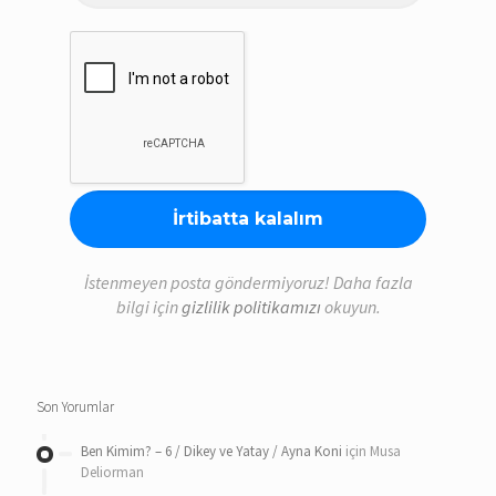
adresi
*
İstenmeyen posta göndermiyoruz! Daha fazla
bilgi için
gizlilik politikamızı
okuyun.
Son Yorumlar
Ben Kimim? – 6 / Dikey ve Yatay / Ayna Koni
için
Musa
Deliorman