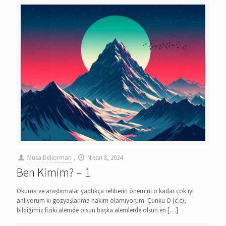
Musa Deliorman
,
Nisan 8, 2024
Ben Kimim? – 1
Okuma ve araştırmalar yaptıkça rehberin önemini o kadar çok iyi
anlıyorum ki gözyaşlarıma hakim olamıyorum. Çünkü O (c.c),
bildiğimiz fiziki alemde olsun başka alemlerde olsun en
[…]