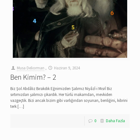
Musa Deliorman
,
Haziran 9, 2024
Ben Kimim? – 2
Biz Şol Abdâlız Bırakdık Eğnimizden Şalımız Niyâzî-i Mısrî Biz
sırtımızdan şalımızı çıkardık. Her türlü makamdan, mevkiden
vazgeçtik. Bizi ancak bizim gibi varlığından soyunan, benliğini, kibrini
terk
[…]
0
Daha Fazla