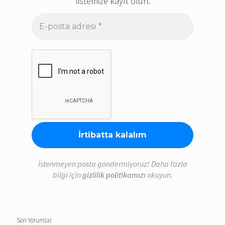
listemize kayıt olun.
E-
posta
adresi
*
İstenmeyen posta göndermiyoruz! Daha fazla
bilgi için
gizlilik politikamızı
okuyun.
Son Yorumlar