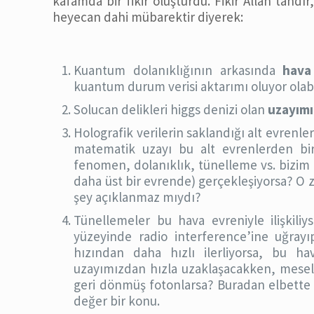
kafamda bir fikir oluşturdu. Fikir Allah’tand
heyecan dahi mübarektir diyerek:
Kuantum dolanıklığının arkasında
hava
kuantum durum verisi aktarımı oluyor olabi
Solucan delikleri higgs denizi olan
uzayımı
Holografik verilerin saklandığı alt evrenler
matematik uzayı bu alt evrenlerden bir
fenomen, dolanıklık, tünelleme vs. bizim
daha üst bir evrende) gerçekleşiyorsa? O
şey açıklanmaz mıydı?
Tünellemeler bu hava evreniyle ilişkil
yüzeyinde radio interference’ine uğrayıp
hızından daha hızlı ilerliyorsa, bu 
uzayımızdan hızla uzaklaşacakken, mesel
geri dönmüş fotonlarsa? Buradan elbette fa
değer bir konu.