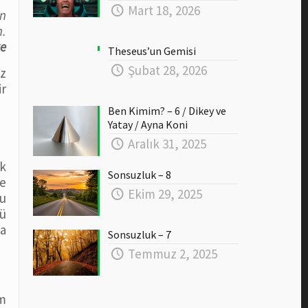
Mart 18, 2026
ın
n.
ke
Theseus’un Gemisi
Şubat 28, 2026
iz
ir
Ben Kimim? – 6 / Dikey ve
Yatay / Ayna Koni
Aralık 31, 2025
ik
Sonsuzluk – 8
e
Ekim 29, 2025
bu
ü
la
Sonsuzluk – 7
Temmuz 2, 2025
um