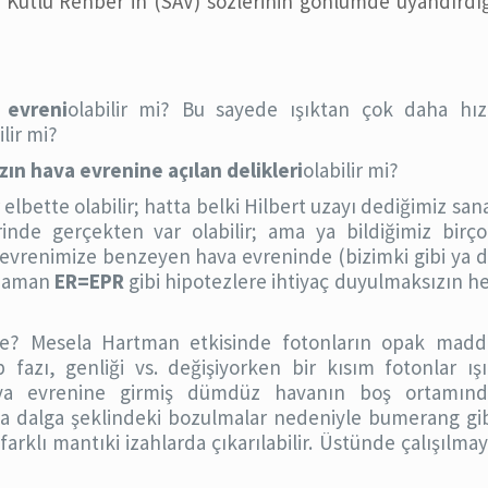
ır, Kutlu Rehber’in (SAV) sözlerinin gönlümde uyandırdı
 evreni
olabilir mi? Bu sayede ışıktan çok daha hızl
lir mi?
zın hava evrenine açılan delikleri
olabilir mi?
 elbette olabilir; hatta belki Hilbert uzayı dediğimiz san
inde gerçekten var olabilir; ama ya bildiğimiz birço
 evrenimize benzeyen hava evreninde (bizimki gibi ya 
 zaman
ER=EPR
gibi hipotezlere ihtiyaç duyulmaksızın h
iyse? Mesela Hartman etkisinde fotonların opak madd
 fazı, genliği vs. değişiyorken bir kısım fotonlar ış
hava evrenine girmiş dümdüz havanın boş ortamınd
a dalga şeklindeki bozulmalar nedeniyle bumerang gi
rklı mantıki izahlarda çıkarılabilir. Üstünde çalışılma