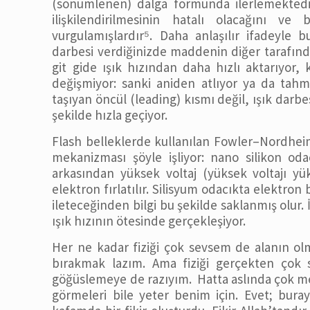
(sönümlenen) dalga formunda ilerlemektedir.
ilişkilendirilmesinin hatalı olacağını v
vurgulamışlardır⁵. Daha anlaşılır ifadeyle
darbesi verdiğinizde maddenin diğer tarafında
git gide ışık hızından daha hızlı aktarıyor,
değişmiyor: sanki aniden atlıyor ya da tahmin
taşıyan öncül (leading) kısmı değil, ışık dar
şekilde hızla geçiyor.
Flash belleklerde kullanılan Fowler–Nordhei
mekanizması şöyle işliyor: nano silikon od
arkasından yüksek voltaj (yüksek voltajı yük
elektron fırlatılır. Silisyum odacıkta elektron
ileteceğinden bilgi bu şekilde saklanmış olu
ışık hızının ötesinde gerçekleşiyor.
Her ne kadar fiziği çok sevsem de alanın ol
bırakmak lazım. Ama fiziği gerçekten çok se
göğüslemeye de razıyım. Hatta aslında çok m
görmeleri bile yeter benim için. Evet; buray