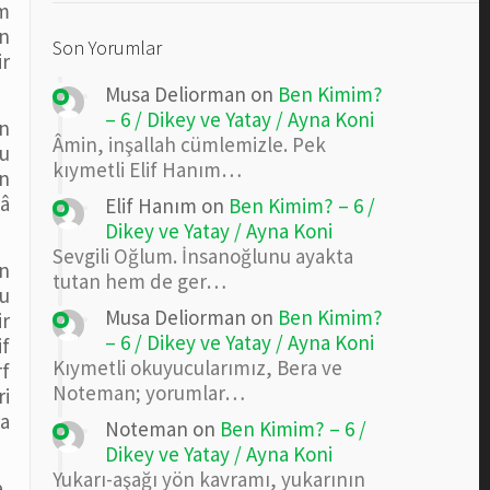
üm
in
Son Yorumlar
ir
Musa Deliorman
on
Ben Kimim?
– 6 / Dikey ve Yatay / Ayna Koni
an
Âmin, inşallah cümlemizle. Pek
şu
kıymetli Elif Hanım…
n
â
Elif Hanım
on
Ben Kimim? – 6 /
Dikey ve Yatay / Ayna Koni
Sevgili Oğlum. İnsanoğlunu ayakta
ın
tutan hem de ger…
Bu
Musa Deliorman
on
Ben Kimim?
ir
– 6 / Dikey ve Yatay / Ayna Koni
if
Kıymetli okuyucularımız, Bera ve
rf
Noteman; yorumlar…
ri
ra
Noteman
on
Ben Kimim? – 6 /
Dikey ve Yatay / Ayna Koni
Yukarı-aşağı yön kavramı, yukarının
,