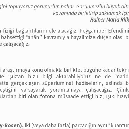
 gibi topluyoruz görünür’ün balını. Görünmez’in büyük alt
kovanında biriktirip saklamak içi
Rainer Maria Ril
iziği bağlantılarını ele alacağız. Peygamber Efendim
ahsettiği “anân” kavramıyla hayalimize düşen olası b
 çalışacağız.
klı araştırmaya konu olmakla birlikte, bugüne kadar tekn
 ışıktan hızlı bilgi aktarabiliyoruz ne de madd
atta gerçekleşen süperlüminal hadiselerin, aslında 
eştiğini varsayarak yorumlamaya çalışacağız. Çünk
lardan biri olan fotona müsaade ettiği hız, ışık hızıy
ky-Rosen),
iki (veya daha fazla) parçacığın aynı “kuant