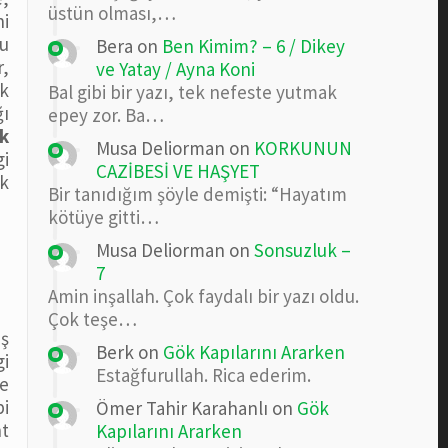
üstün olması,…
ni
lu
Bera
on
Ben Kimim? – 6 / Dikey
r,
ve Yatay / Ayna Koni
ik
Bal gibi bir yazı, tek nefeste yutmak
ğı
epey zor. Ba…
ik
Musa Deliorman
on
KORKUNUN
gi
CAZİBESİ VE HAŞYET
ık
Bir tanıdığım şöyle demişti: “Hayatım
kötüye gitti…
Musa Deliorman
on
Sonsuzluk –
7
Amin inşallah. Çok faydalı bir yazı oldu.
Çok teşe…
uş
Berk
on
Gök Kapılarını Ararken
i
Estağfurullah. Rica ederim.
me
bi
Ömer Tahir Karahanlı
on
Gök
nt
Kapılarını Ararken