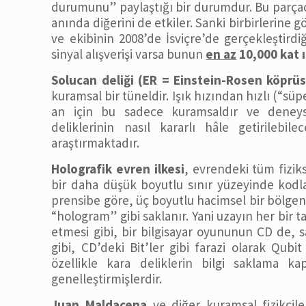
durumunu” paylaştığı bir durumdur. Bu parçacı
anında diğerini de etkiler. Sanki birbirlerine g
ve ekibinin 2008’de İsviçre’de gerçekleştirdi
sinyal alışverişi varsa bunun
en az
10,000 kat ı
Solucan deliği (ER = Einstein-Rosen köprü
kuramsal bir tüneldir. Işık hızından hızlı (“s
an için bu sadece kuramsaldır ve deneyse
deliklerinin nasıl kararlı hâle getirilebi
araştırmaktadır.
Holografik evren ilkesi
, evrendeki tüm fiziks
bir daha düşük boyutlu sınır yüzeyinde kodla
prensibe göre, üç boyutlu hacimsel bir bölgenin
“hologram” gibi saklanır. Yani uzayın her bir t
etmesi gibi, bir bilgisayar oyununun CD de, s
gibi, CD’deki Bit’ler gibi farazi olarak Qubit
özellikle kara deliklerin bilgi saklama ka
genelleştirmişlerdir.
Juan Maldacena
ve diğer kuramsal fizikçile