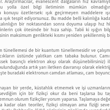
 Araştırmacılar, evanescent dalgaların hız kavramıy
e bu yolla özel bilgi iletiminin mümkün olmadığın
 bu konuyu özetlersek: ışık geçirmeyen maddelere ış
 ışık tespit ediyorsunuz. Bu madde belli kalınlığa kad
 kalınlığın bir noktasından sonra doyuma ulaşıp hız h
lerin çok ötesinde bir hıza sahip. Tabii ki ışığın bil
besinin maksimum genlikteki kısmı yeniden şekillenmiş b
m tünellemesi de bir kuantum tünellemesidir ve çalış
acıkların üstünde yalıtkan cam tabaka bulunur. Camı
sek basınçlı elektron akışı olarak düşünebilirsiniz) i
 bulunduğunda artık yarı iletken davranışı olarak elektri
r. İşte buradaki elektronun camdan atlaması, cam boyun
mayan bir yerde, küstahlık etmemek ve işi uzmanları
vdiğim için bir fizikçi okur da beni taşlarsa bu ta
emnun olurum fizikçiler yorum yaparsa. Taşlamaya değ
a kadar olan teoriler, fizikçi olmayan ama fiziği sev