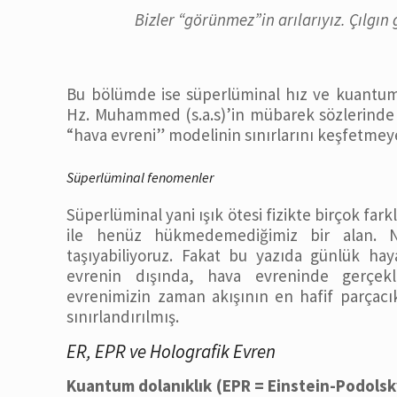
Bizler “görünmez”in arılarıyız. Çılgın
Bu bölümde ise süperlüminal hız ve kuantum f
Hz. Muhammed (s.a.s)’in mübarek sözlerinde b
“hava evreni” modelinin sınırlarını keşfetmeye
Süperlüminal fenomenler
Süperlüminal yani ışık ötesi fizikte birçok far
ile henüz hükmedemediğimiz bir alan. Ne
taşıyabiliyoruz. Fakat bu yazıda günlük hay
evrenin dışında, hava evreninde gerçekl
evrenimizin zaman akışının en hafif parçacık
sınırlandırılmış.
ER, EPR ve Holografik Evren
Kuantum dolanıklık (EPR = Einstein-Podols