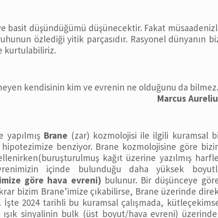
talı ve basit düşündüğümü düşünecektir. Fakat müsaadeniz
hunun özlediği yitik parçasıdır. Rasyonel dünyanın bi
kurtulabiliriz.
meyen kendisinin kim ve evrenin ne olduğunu da bilmez
Marcus Aureliu
de yapılmış
Brane
(zar) kozmolojisi ile ilgili kuramsal b
hipotezimize benziyor. Brane kozmolojisine göre biz
llenirken(buruşturulmuş kağıt üzerine yazılmış harfl
evrenimizin içinde bulunduğu daha yüksek boyutl
imize göre hava evreni)
bulunur. Bir düşünceye göre
ekrar bizim Brane’imize çıkabilirse, Brane üzerinde dire
r. İşte 2024 tarihli bu kuramsal çalışmada, kütleçekims
r ışık sinyalinin bulk (üst boyut/hava evreni) üzerind