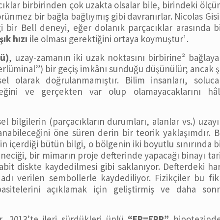
klar birbirinden çok uzakta olsalar bile, birindeki ölç
örünmez bir bağla bağlıymış gibi davranırlar. Nicolas Gis
ği bir Bell deneyi, eğer dolanık parçacıklar arasında b
şık hızı
ile olması gerektiğini ortaya koymuştur¹.
sü)
, uzay-zamanın iki uzak noktasını birbirine² bağlay
üperlüminal”) bir geçiş imkânı sunduğu düşünülür; ancak 
l olarak doğrulanmamıştır. Bilim insanları, soluca
leceğini ve gerçekten var olup olamayacaklarını hâl
el bilgilerin (parçacıkların durumları, alanlar vs.) uzay
nabileceğini öne süren derin bir teorik yaklaşımdır. 
 içerdiği bütün bilgi, o bölgenin iki boyutlu sınırında b
aneciği, bir mimarın proje defterinde yapacağı binayı tar
abit diskte kaydedilmesi gibi saklanıyor. Defterdeki ha
 adı verilen sembollerle kaydediliyor. Fizikçiler bu fik
pasitelerini açıklamak için geliştirmiş ve daha son
r, 2013’te ileri sürdükleri ünlü
“ER=EPR”
hipotezinde