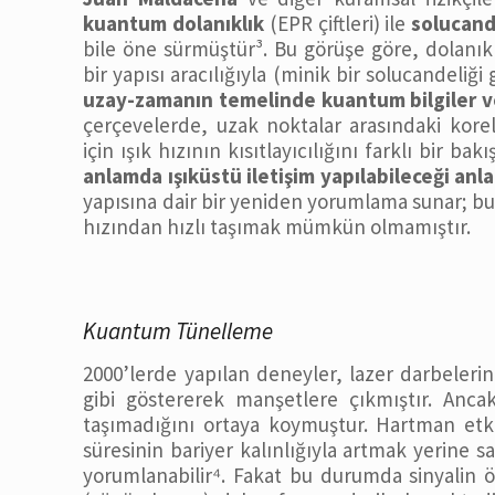
kuantum dolanıklık
(EPR çiftleri) ile
solucand
bile öne sürmüştür​³. Bu görüşe göre, dolanı
bir yapısı aracılığıyla (minik bir solucandeliği g
uzay-zamanın temelinde kuantum bilgiler ve
çerçevelerde, uzak noktalar arasındaki kore
için ışık hızının kısıtlayıcılığını farklı bi
anlamda ışıküstü iletişim yapılabileceği an
yapısına dair bir yeniden yorumlama sunar; bug
hızından hızlı taşımak mümkün olmamıştır.
Kuantum Tünelleme
2000’lerde yapılan deneyler, lazer darbelerini
gibi göstererek manşetlere çıkmıştır. Anca
taşımadığını ortaya koymuştur. Hartman etkis
süresinin bariyer kalınlığıyla artmak yerine sa
yorumlanabilir⁴. Fakat bu durumda sinyalin ö