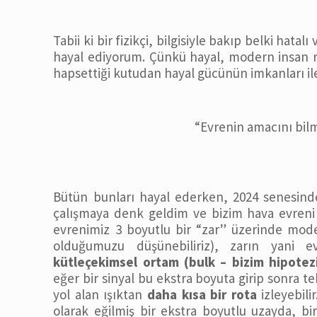
Tabii ki bir fizikçi, bilgisiyle bakıp belki ha
hayal ediyorum. Çünkü hayal, modern insan ru
hapsettiği kutudan hayal gücünün imkanları ile 
“Evrenin amacını bil
Bütün bunları hayal ederken, 2024 senesin
çalışmaya denk geldim ve bizim hava evreni 
evrenimiz 3 boyutlu bir “zar” üzerinde mode
olduğumuzu düşünebiliriz), zarın yani 
kütleçekimsel ortam (bulk – bizim hipotez
eğer bir sinyal bu ekstra boyuta girip sonra t
yol alan ışıktan
daha kısa bir rota
izleyebili
olarak eğilmiş bir ekstra boyutlu uzayda, bi