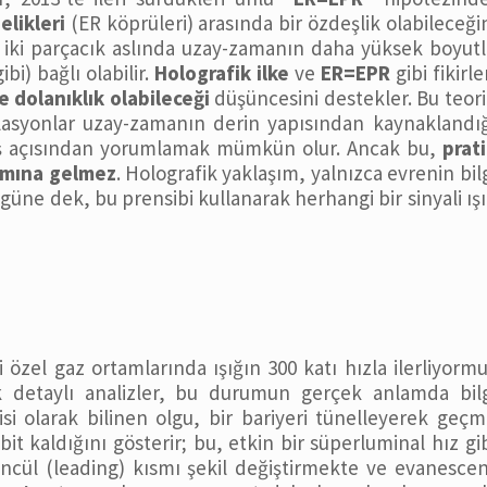
elikleri
(ER köprüleri) arasında bir özdeşlik olabileceği
k iki parçacık aslında uzay-zamanın daha yüksek boyut
ibi) bağlı olabilir.
Holografik ilke
ve
ER=EPR
gibi fikirle
 dolanıklık olabileceği
düşüncesini destekler. Bu teor
lasyonlar uzay-zamanın derin yapısından kaynaklandı
r bakış açısından yorumlamak mümkün olur. Ancak bu,
prat
lamına gelmez
. Holografik yaklaşım, yalnızca evrenin bil
üne dek, bu prensibi kullanarak herhangi bir sinyali ış
 özel gaz ortamlarında ışığın 300 katı hızla ilerliyorm
k detaylı analizler, bu durumun gerçek anlamda bilg
i olarak bilinen olgu, bir bariyeri tünelleyerek geç
bit kaldığını gösterir; bu, etkin bir süperluminal hız gi
ncül (leading) kısmı şekil değiştirmekte ve evanesce