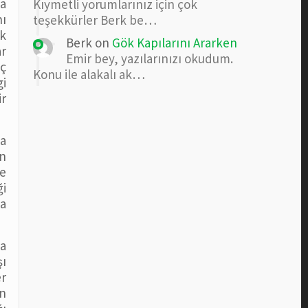
la
Kıymetli yorumlarınız için çok
ı
teşekkürler Berk be…
ık
Berk
on
Gök Kapılarını Ararken
ar
Emir bey, yazılarınızı okudum.
iç
Konu ile alakalı ak…
gi
ir
ma
n
le
ği
ca
na
şı
er
en