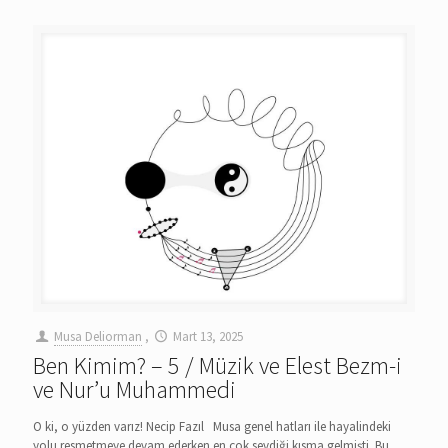
Musa Deliorman
,
Mart 13, 2025
Ben Kimim? – 5 / Müzik ve Elest Bezm-i
ve Nur’u Muhammedi
O ki, o yüzden varız! Necip Fazıl Musa genel hatları ile hayalindeki
yolu resmetmeye devam ederken en çok sevdiği kısma gelmişti. Bu