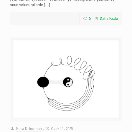
onun yolunu yıllardır
[…]
5
Daha Fazla
Musa Deliorman
,
Ocak 11, 2025