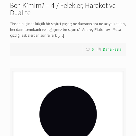
Ben Kimim? – 4 / Felekler, Hareket ve
Dualite
“İnsanın içinde küçük bir seyirci yaşar; ne davranışlara ne acıya katılan,
her daim serinkanlı ve değişmez bir seyirci.” Andrey Platonov Musa
çizdiği eskizlerden sonra fark
[…]
6
Daha Fazla