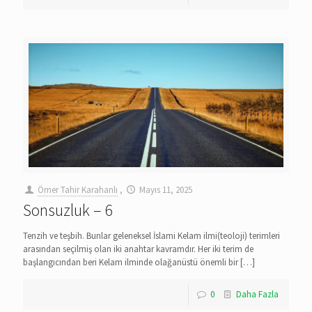
Ömer Tahir Karahanlı
,
Mayıs 11, 2025
Sonsuzluk – 6
Tenzih ve teşbih. Bunlar geleneksel İslami Kelam ilmi(teoloji) terimleri
arasından seçilmiş olan iki anahtar kavramdır. Her iki terim de
başlangıcından beri Kelam ilminde olağanüstü önemli bir
[…]
0
Daha Fazla