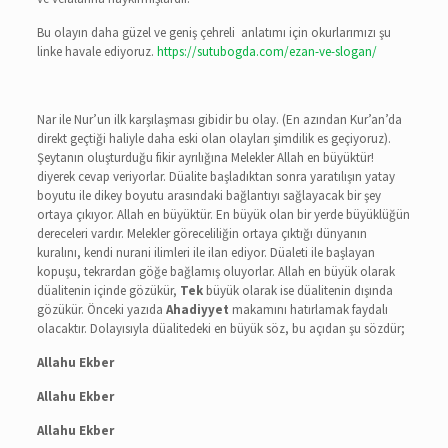
Bu olayın daha güzel ve geniş çehreli anlatımı için okurlarımızı şu
linke havale ediyoruz.
https://sutubogda.com/ezan-ve-slogan/
Nar ile Nur’un ilk karşılaşması gibidir bu olay. (En azından Kur’an’da
direkt geçtiği haliyle daha eski olan olayları şimdilik es geçiyoruz).
Şeytanın oluşturduğu fikir ayrılığına Melekler Allah en büyüktür!
diyerek cevap veriyorlar. Düalite başladıktan sonra yaratılışın yatay
boyutu ile dikey boyutu arasındaki bağlantıyı sağlayacak bir şey
ortaya çıkıyor. Allah en büyüktür. En büyük olan bir yerde büyüklüğün
dereceleri vardır. Melekler göreceliliğin ortaya çıktığı dünyanın
kuralını, kendi nurani ilimleri ile ilan ediyor. Düaleti ile başlayan
kopuşu, tekrardan göğe bağlamış oluyorlar. Allah en büyük olarak
düalitenin içinde gözükür,
Tek
büyük olarak ise düalitenin dışında
gözükür. Önceki yazıda
Ahadiyyet
makamını hatırlamak faydalı
olacaktır. Dolayısıyla düalitedeki en büyük söz, bu açıdan şu sözdür;
Allahu Ekber
Allahu Ekber
Allahu Ekber