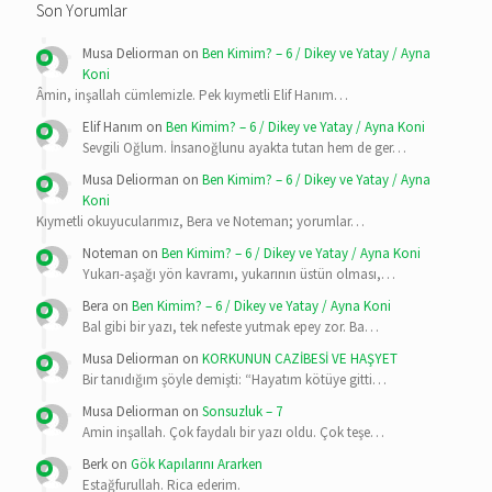
Son Yorumlar
Musa Deliorman
on
Ben Kimim? – 6 / Dikey ve Yatay / Ayna
Koni
Âmin, inşallah cümlemizle. Pek kıymetli Elif Hanım…
Elif Hanım
on
Ben Kimim? – 6 / Dikey ve Yatay / Ayna Koni
Sevgili Oğlum. İnsanoğlunu ayakta tutan hem de ger…
Musa Deliorman
on
Ben Kimim? – 6 / Dikey ve Yatay / Ayna
Koni
Kıymetli okuyucularımız, Bera ve Noteman; yorumlar…
Noteman
on
Ben Kimim? – 6 / Dikey ve Yatay / Ayna Koni
Yukarı-aşağı yön kavramı, yukarının üstün olması,…
Bera
on
Ben Kimim? – 6 / Dikey ve Yatay / Ayna Koni
Bal gibi bir yazı, tek nefeste yutmak epey zor. Ba…
Musa Deliorman
on
KORKUNUN CAZİBESİ VE HAŞYET
Bir tanıdığım şöyle demişti: “Hayatım kötüye gitti…
Musa Deliorman
on
Sonsuzluk – 7
Amin inşallah. Çok faydalı bir yazı oldu. Çok teşe…
Berk
on
Gök Kapılarını Ararken
Estağfurullah. Rica ederim.