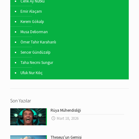
Cenk Ay Nutku
Emir Alaçam
Kerem Gökalp
Musa Deliorman
Ömer Tahir Karahanlı
Sencer Gündüzalp
Taha Necmi Sungur
Ufuk Nur Kılıç
Son Yazılar
Rüya Mühendisliği
Mart 18, 2026
Theseus’un Gemisi