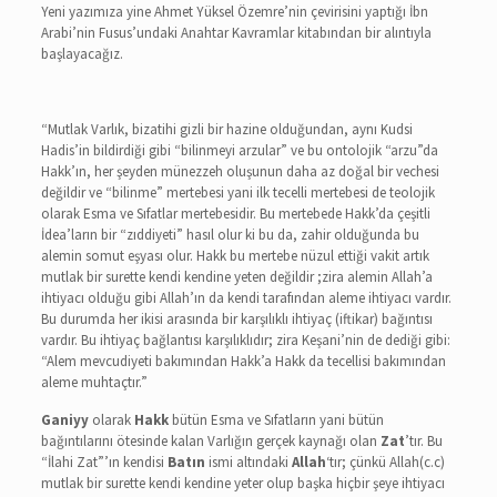
Yeni yazımıza yine Ahmet Yüksel Özemre’nin çevirisini yaptığı İbn
Arabi’nin Fusus’undaki Anahtar Kavramlar kitabından bir alıntıyla
başlayacağız.
“Mutlak Varlık, bizatihi gizli bir hazine olduğundan, aynı Kudsi
Hadis’in bildirdiği gibi “bilinmeyi arzular” ve bu ontolojik “arzu”da
Hakk’ın, her şeyden münezzeh oluşunun daha az doğal bir vechesi
değildir ve “bilinme” mertebesi yani ilk tecelli mertebesi de teolojik
olarak Esma ve Sıfatlar mertebesidir. Bu mertebede Hakk’da çeşitli
İdea’ların bir “zıddiyeti” hasıl olur ki bu da, zahir olduğunda bu
alemin somut eşyası olur. Hakk bu mertebe nüzul ettiği vakit artık
mutlak bir surette kendi kendine yeten değildir ;zira alemin Allah’a
ihtiyacı olduğu gibi Allah’ın da kendi tarafından aleme ihtiyacı vardır.
Bu durumda her ikisi arasında bir karşılıklı ihtiyaç (iftikar) bağıntısı
vardır. Bu ihtiyaç bağlantısı karşılıklıdır; zira Keşani’nin de dediği gibi:
“Alem mevcudiyeti bakımından Hakk’a Hakk da tecellisi bakımından
aleme muhtaçtır.”
Ganiyy
olarak
Hakk
bütün Esma ve Sıfatların yani bütün
bağıntılarını ötesinde kalan Varlığın gerçek kaynağı olan
Zat
’tır. Bu
“İlahi Zat”’ın kendisi
Batın
ismi altındaki
Allah
‘tır; çünkü Allah(c.c)
mutlak bir surette kendi kendine yeter olup başka hiçbir şeye ihtiyacı