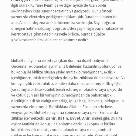
ilgili olarak Kur’an-ı Kerim’de ve diğer ayetlerde Allah birdir
şeklindeyken İhlas suresinde tektir diye geçiyordu. Bunu önceki
yazımızda elimizden geldiğince açıklamıştık. Buradan itibaren ise
artık Allah birdir; zira artık belirlenim kazanılmıştır. Sayı doğrusu
örneğini hatırlarsak; sayı doğrusu 1’den yayılmaya başlamaktadır ve
kesret ortaya çıkmaktadır. Kesretle birlikte, burada düalite
gözükmektedir. Peki düaliteden kastımız nedir?
Mutlaktan ayrılma ile ortaya çıkan duruma düalite ediyoruz.
Öncesine Tek olandan ayrılma ile belirlenim kazanılmış olunuyor ve
bu kopuş ile birlikte oluşan şeyler mutlak olmadığından, eksiklik
içerdiğinden, zıtlık içerdiğinden dolayı bu zıtlıklara düalite diyoruz. Bu
konuyu iyilik ve kötülük üzerinden daha önce anlatmıştık. İlk iyiliğin
yaratımıyla birlikte kötülük tercih edilmeyen olarak ortaya çıkıyordu
ve kötülüğün asli bir varlığının olmadığından da bahsetmiştik.
Kötülüğün asli bir varlığı olmadığı, iyiliğe bağlı bir varlığı olduğunu o
yazımızda ele almıştık. Bu zıtlıklara Allah’ın Esmaları sebebiyet
veriyor çünkü Mutlaktan ayrılma sonucu ortaya çıkan Esmalar da
zıtlıklar içermektedir.
Zahir
,
Batın
,
Evvel
,
Ahir
isimleri gibi. Düalite
ayrıca Mutlakt’an kopuşu da anlatmaktadır. Bu kopuş ile birlikte
kötülük eksiklik olarak, zorunlu olarak ortaya çıkan, kontrast
sağlayan bir kavram olarak önümüze çıkmaktadır. Yine hak batıl