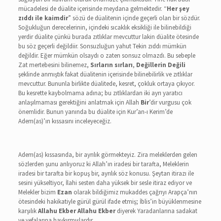
mücadelesi de düalite içerisinde meydana gelmektedir. “
Her şey
zıddı ile kaimdir
” sözü de düalitenin içinde geçerli olan bir sözdür.
Soğukluğun derecelerinin, içindeki sıcaklık eksikliği ile bilinebildiği
yerdir düalite çünkü burada zıtlıklar mevcuttur lakin düalite ötesinde
bu söz geçerli değildiir. Sonsuzluğun yahut Tekin zıddı mümkün
değildir. Eğer mümkün olsaydı o zaten sonsuz olmazdı. Bu sebeple
Zat mertebesini bilinemez,
Sırların sırları
,
Değillerin Değili
şeklinde anmıştık fakat düalitenin içerisinde bilinebilirlik ve zıtlıklar
mevcuttur. Bununla birlikte düalitede, kesret, çokluk ortaya çıkıyor.
Bu kesrette kaybolmama adına; bu zıtlıklardan iki ayrı yaratıcı
anlaşılmaması gerektiğini anlatmak için Allah
Bir
’dir vurgusu çok
önemlidir. Bunun yanında bu düalite için Kur’an-ı Kerim’de
Adem(as)’ın kıssasını inceleyeceğiz.
Adem(as) kıssasında, bir ayrılık görmekteyiz. Zira meleklerden gelen
sözlerden şunu anlıyoruz ki Allah’ın iradesi bir tarafta, Meleklerin
iradesi bir tarafta bir kopuş bir, ayrılık söz konusu. Şeytan itirazı ile
sesini yükseltiyor, İlahi sesten daha yüksek bir sesle itiraz ediyor ve
Melekler bizim
Ezan
olarak bildiğimiz mukaddes çağrıyı Arapça’nın
ötesindeki hakikatiyle gürül gürül ifade etmiş; İblis’in büyüklenmesine
karşılık
Allahu Ekber Allahu Ekber
diyerek Yaradanlarına sadakat
ve vefalarına haykırmışlardır.