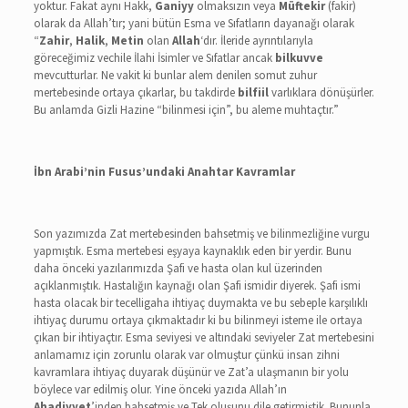
yoktur. Fakat aynı Hakk,
Ganiyy
olmaksızın veya
Müftekir
(fakir)
olarak da Allah’tır; yani bütün Esma ve Sıfatların dayanağı olarak
“
Zahir
,
Halik
,
Metin
olan
Allah
‘dır. İleride ayrıntılarıyla
göreceğimiz vechile İlahi İsimler ve Sıfatlar ancak
bilkuvve
mevcutturlar. Ne vakit ki bunlar alem denilen somut zuhur
mertebesinde ortaya çıkarlar, bu takdirde
bilfiil
varlıklara dönüşürler.
Bu anlamda Gizli Hazine “bilinmesi için”, bu aleme muhtaçtır.”
İbn Arabi’nin Fusus’undaki Anahtar Kavramlar
Son yazımızda Zat mertebesinden bahsetmiş ve bilinmezliğine vurgu
yapmıştık. Esma mertebesi eşyaya kaynaklık eden bir yerdir. Bunu
daha önceki yazılarımızda Şafi ve hasta olan kul üzerinden
açıklanmıştık. Hastalığın kaynağı olan Şafi ismidir diyerek. Şafi ismi
hasta olacak bir tecelligaha ihtiyaç duymakta ve bu sebeple karşılıklı
ihtiyaç durumu ortaya çıkmaktadır ki bu bilinmeyi isteme ile ortaya
çıkan bir ihtiyaçtır. Esma seviyesi ve altındaki seviyeler Zat mertebesini
anlamamız için zorunlu olarak var olmuştur çünkü insan zihni
kavramlara ihtiyaç duyarak düşünür ve Zat’a ulaşmanın bir yolu
böylece var edilmiş olur. Yine önceki yazıda Allah’ın
Ahadiyyet
’inden bahsetmiş ve Tek oluşunu dile getirmiştik. Bununla