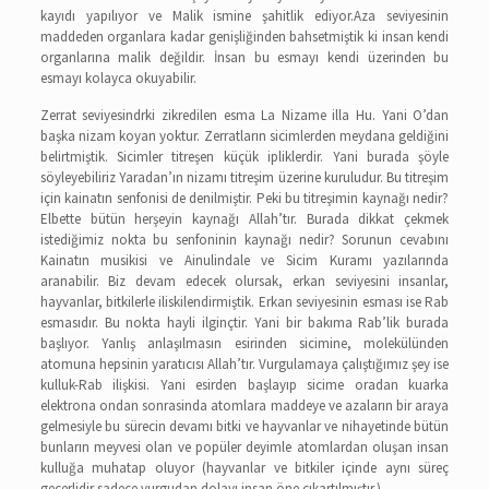
kayıdı yapılıyor ve Malik ismine şahitlik ediyor.Aza seviyesinin
maddeden organlara kadar genişliğinden bahsetmiştik ki insan kendi
organlarına malik değildir. İnsan bu esmayı kendi üzerinden bu
esmayı kolayca okuyabilir.
Zerrat seviyesindrki zikredilen esma La Nizame illa Hu. Yani O’dan
başka nizam koyan yoktur. Zerratların sicimlerden meydana geldiğini
belirtmiştik. Sicimler titreşen küçük ipliklerdir. Yani burada şöyle
söyleyebiliriz Yaradan’ın nizamı titreşim üzerine kuruludur. Bu titreşim
için kainatın senfonisi de denilmiştir. Peki bu titreşimin kaynağı nedir?
Elbette bütün herşeyin kaynağı Allah’tır. Burada dikkat çekmek
istediğimiz nokta bu senfoninin kaynağı nedir? Sorunun cevabını
Kainatın musikisi ve Ainulindale ve Sicim Kuramı yazılarında
aranabilir. Biz devam edecek olursak, erkan seviyesini insanlar,
hayvanlar, bitkilerle iliskilendirmiştik. Erkan seviyesinin esması ise Rab
esmasıdır. Bu nokta hayli ilginçtir. Yani bir bakıma Rab’lik burada
başlıyor. Yanlış anlaşılmasın esirinden sicimine, molekülünden
atomuna hepsinin yaratıcısı Allah’tır. Vurgulamaya çalıştığımız şey ise
kulluk-Rab ilişkisi. Yani esirden başlayıp sicime oradan kuarka
elektrona ondan sonrasinda atomlara maddeye ve azaların bir araya
gelmesiyle bu sürecin devamı bitki ve hayvanlar ve nihayetinde bütün
bunların meyvesi olan ve popüler deyimle atomlardan oluşan insan
kulluğa muhatap oluyor (hayvanlar ve bitkiler içinde aynı süreç
geçerlidir sadece vurgudan dolayı insan öne çıkartılmıştır.).