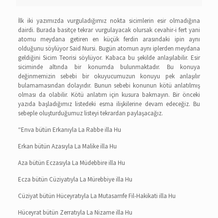
İlk iki yazımızda vurguladığımız nokta sicimlerin esir olmadığına
dairdi. Burada basitçe tekrar vurgulayacak olursak cevahir-i fert yani
atomu meydana getiren en küçük ferdin arasındaki ipin aynı
olduğunu söylüyor Said Nursi. Bugün atomun aynı iplerden meydana
geldiğini Sicim Teorisi söylüyor. Kabaca bu şekilde anlaşılabilir. Esir
siciminde altında bir konumda bulunmaktadır. Bu konuya
değinmemizin sebebi bir okuyucumuzun konuyu pek anlaşılır
bulamamasından dolayıdır. Bunun sebebi konunun kötü anlatılmış
olması da olabilir. Kötü anlatım için kusura bakmayın. Bir önceki
yazıda başladığımız listedeki esma ilişkilerine devam edeceğiz. Bu
sebeple oluşturduğumuz listeyi tekrardan paylaşacağız.
“Enva bütün Erkanıyla La Rabbe illa Hu
Erkan bütün Azasıyla La Malike illa Hu
Aza bütün Eczasıyla La Müdebbire illa Hu
Ecza bütün Cüziyatıyla La Mürebbiye illa Hu
Cüziyat bütün Hüceyratıyla La Mutasarrıfe Fil-Hakikati illa Hu
Hüceyrat bütün Zerratıyla La Nizame illa Hu