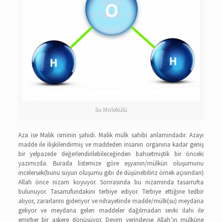
Su Molekülü
Aza ise Malik isminin şahidi. Malik mülk sahibi anlamındadır. Azayı
madde ile ilişkilendirmiş ve maddeden insanın organına kadar geniş
bir yelpazede değerlendirilebileceğinden bahsetmiştik bir önceki
yazımızda. Burada listemize göre eşyanın/mülkün oluşumunu
incelersek(bunu suyun oluşumu gibi de düşünebiliriz örnek açısından)
Allah önce nizam koyuyor. Sonrasında bu nizamında tasarrufta
bulunuyor. Tasarrufundakini terbiye ediyor. Terbiye ettiğine tedbir
alıyor, zararlarını gideriyor ve nihayetinde madde/mülk(su) meydana
geliyor ve meydana gelen maddeler dağılmadan sevki ilahi ile
emirber bir askere dönüşüyor. Deyim yerindeyse Allah’ın mülküne