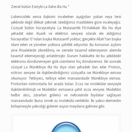
Zerrat bütün Esiriyle La ilahe illa Hu “
Listemizdeki esma ilişkisini incelerken aşağıdan yukarı veya tersi
şeklinde değil dikkat çekmek istediğimiz maddelere göre inceleyeğiz.
Cüziyat bütün hüceyratıyla La Mutasarrıfe Fil-Hakikati illa Hu diye
şehadet eder. Kuark ve elektron seviyesi olarak ele aldığımız
hüceyratlar O’ndan başka Mutasarrıf yoktur; gerçekte Allah’tan başka
idare eden ve yöneten yoktura şahitlik ediyorlar. Bu konunun açılımı
yine Risalelerde zikredilmiş ve zerrede tasarruf edemeyenin alemde
tasarruf edemeyeceği anlatılmıştır. Durum hakikatte de bu şekildedir
elektronu döndüremeyen gök cisimlerini hiç döndüremez. Bir sonraki
cüziyat La Mürebbiye illa Hu diye olan şehadeti ilan eder. Proton,
nötron seviyesi ile ilişkilendirdiğimiz cüziyatta ise Mürebbiye esması
okunuyor. Terbiyeci, terbiye eden manasındadır Mürebbiye esması.
Protonları nötronlarla bir arada tutan. Ecza ise moleküler seviyeyle
ilişkilendirilmişti ve Müdebbir esmasına şahit ecza seviyesi. Müdebbir
tedbir alıcı, zararları giderici ve neticesinde faydalar sağlayan
manasındadır. Buna örnek su molekülü verilebilir. İki yakıcı elementin
birleşmesiyle yakıcılığı gideren suyun meydana gelmesi gibi.