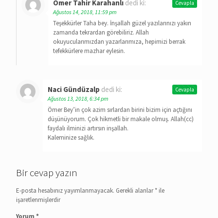
Ömer Tahir Karahanlı
dedi ki:
Cevapla
Ağustos 14, 2018, 11:59 pm
Teşekkürler Taha bey. İnşallah güzel yazılarınızı yakın
zamanda tekrardan görebiliriz. Allah
okuyucularımızdan yazarlarımıza, hepimizi berrak
tefekkürlere mazhar eylesin.
Naci Gündüzalp
dedi ki:
Cevapla
Ağustos 13, 2018, 6:34 pm
Ömer Bey’in çok azim sırlardan birini bizim için açtığını
düşünüyorum. Çok hikmetli bir makale olmuş. Allah(cc)
faydalı ilminizi artırsın inşallah.
Kaleminize sağlık.
Bir cevap yazın
E-posta hesabınız yayımlanmayacak.
Gerekli alanlar
*
ile
işaretlenmişlerdir
Yorum
*