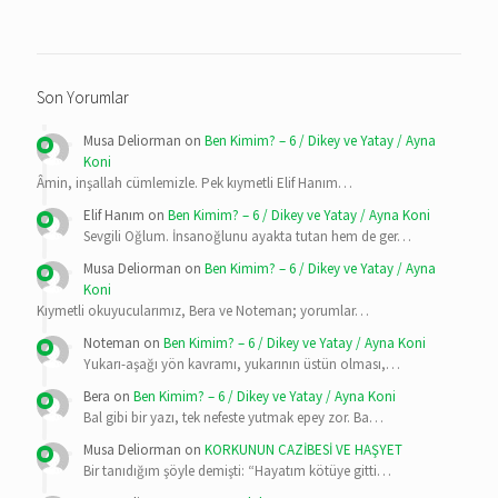
Son Yorumlar
Musa Deliorman
on
Ben Kimim? – 6 / Dikey ve Yatay / Ayna
Koni
Âmin, inşallah cümlemizle. Pek kıymetli Elif Hanım…
Elif Hanım
on
Ben Kimim? – 6 / Dikey ve Yatay / Ayna Koni
Sevgili Oğlum. İnsanoğlunu ayakta tutan hem de ger…
Musa Deliorman
on
Ben Kimim? – 6 / Dikey ve Yatay / Ayna
Koni
Kıymetli okuyucularımız, Bera ve Noteman; yorumlar…
Noteman
on
Ben Kimim? – 6 / Dikey ve Yatay / Ayna Koni
Yukarı-aşağı yön kavramı, yukarının üstün olması,…
Bera
on
Ben Kimim? – 6 / Dikey ve Yatay / Ayna Koni
Bal gibi bir yazı, tek nefeste yutmak epey zor. Ba…
Musa Deliorman
on
KORKUNUN CAZİBESİ VE HAŞYET
Bir tanıdığım şöyle demişti: “Hayatım kötüye gitti…