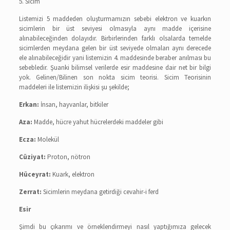
5. Sicim
Listemizi 5 maddeden oluşturmamızın sebebi elektron ve kuarkın
sicimlerin bir üst seviyesi olmasıyla aynı madde içerisine
alınabileceğinden dolayıdır. Birbirlerinden farklı olsalarda temelde
sicimlerden meydana gelen bir üst seviyede olmaları aynı derecede
ele alınabileceğidir yani listemizin 4. maddesinde beraber anılması bu
sebebledir. Şuanki bilimsel verilerde esir maddesine dair net bir bilgi
yok. Gelinen/Bilinen son nokta sicim teorisi. Sicim Teorisinin
maddeleri ile listemizin ilişkisi şu şekilde;
Erkan:
İnsan, hayvanlar, bitkiler
Aza:
Madde, hücre yahut hücrelerdeki maddeler gibi
Ecza:
Molekül
Cüziyat:
Proton, nötron
Hüceyrat:
Kuark, elektron
Zerrat:
Sicimlerin meydana getirdiği cevahir-i ferd
Esir
Şimdi bu çıkarımı ve örneklendirmeyi nasıl yaptığımıza gelecek