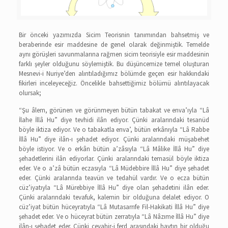
Bir önceki yazımızda Sicim Teorisnin tanımından bahsetmiş ve
beraberinde esir maddesine de genel olarak değinmiştik. Temelde
aynı görüşleri savunmalarına rağmen sicim teorisiyle esir maddesinin
farklı şeyler olduğunu söylemiştik. Bu düşüncemize temel oluşturan
Mesnevi-i Nuriye’den alıntıladığımız bölümde geçen esir hakkındaki
fikirleri inceleyeceğiz. Öncelikle bahsettiğimiz bölümü alıntılayacak
olursak;
“Şu âlem, görünen ve görünmeyen bütün tabakat ve enva’ıyla “Lâ
İlahe İllâ Hu” diye tevhidi ilân ediyor. Çünki aralarındaki tesanüd
böyle iktiza ediyor. Ve o tabakatla enva’, bütün erkânıyla “Lâ Rabbe
İllâ Hu” diye ilân-ı şehadet ediyor. Çünki aralarındaki müşabehet
böyle istiyor. Ve o erkân bütün a’zâsıyla “Lâ Mâlike İllâ Hu” diye
şehadetlerini ilân ediyorlar. Çünki aralarındaki temasül böyle iktiza
eder. Ve o a’zâ bütün eczasıyla “Lâ Müdebbire İllâ Hu” diye şehadet
eder. Çünki aralarında teavün ve tedahül vardır. Ve o ecza bütün
cüz’iyatıyla “Lâ Mürebbiye İllâ Hu” diye olan şehadetini ilân eder.
Çünki aralarındaki tevafuk, kalemin bir olduğuna delalet ediyor. O
cüz’iyat bütün hüceyratıyla “Lâ Mutasarrıfe Fil-Hakikati İllâ Hu” diye
şehadet eder. Ve o hüceyrat bütün zerratıyla “Lâ Nâzıme İllâ Hu” diye
ilân-ı şehadet eder. Çünki cevahir-i ferd arasındaki haytın bir olduğu