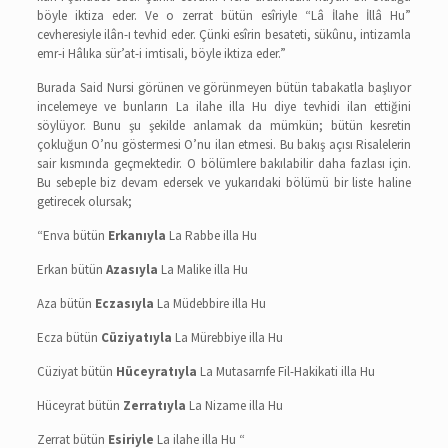
böyle iktiza eder. Ve o zerrat bütün esîriyle “Lâ İlahe İllâ Hu”
cevheresiyle ilân-ı tevhid eder. Çünki esîrin besateti, sükûnu, intizamla
emr-i Hâlıka sür’at-i imtisali, böyle iktiza eder.”
Burada Said Nursi görünen ve görünmeyen bütün tabakatla başlıyor
incelemeye ve bunların La ilahe illa Hu diye tevhidi ilan ettiğini
söylüyor. Bunu şu şekilde anlamak da mümkün; bütün kesretin
çokluğun O’nu göstermesi O’nu ilan etmesi. Bu bakış açısı Risalelerin
sair kısmında geçmektedir. O bölümlere bakılabilir daha fazlası için.
Bu sebeple biz devam edersek ve yukarıdaki bölümü bir liste haline
getirecek olursak;
“Enva bütün
Erkanıyla
La Rabbe illa Hu
Erkan bütün
Azasıyla
La Malike illa Hu
Aza bütün
Eczasıyla
La Müdebbire illa Hu
Ecza bütün
Cüziyatıyla
La Mürebbiye illa Hu
Cüziyat bütün
Hüceyratıyla
La Mutasarrıfe Fil-Hakikati illa Hu
Hüceyrat bütün
Zerratıyla
La Nizame illa Hu
Zerrat bütün
Esiriyle
La ilahe illa Hu “