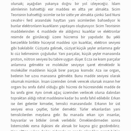
olursak; aşağıdan yukarıya doğru bir yol izleyeceğiz. İslam
alimlerinin bahsettiği esir maddesi en altta yer almakta. Sicim
Teorisinin bahsettiği sicimler ise bir üstte yer almakta çünkü Said Nursi
cevahir-i ferd arasındaki hayttan yani sicimlerden bahsediyor ki
bunlar elektronların kuarkların yapıtaşını oluşturuyor. Sicim Teorisinin
maddelerinden 4. maddede ele aldığımız kuarklar ve elektronlar
resimde de görüleceği üzere hücremsi bir yapıdadır. Bu şekli
benzerlikle birlikte hüceyrat maddesi için kuarklar, elektron seviyesi
gibi bakılabilir. Cüziyata gelirsek, cüziyat küçük şeyler anlamına gelir
ki cüz kelimesinin çoğuludur. Yani parçalar, küçük şeyler manasında
proton, nötron seviyesi bu tabire uygun düşer. Ecza ise kısım parçalar
anlamına gelmekte ve moleküler seviyeye işaret etmektedir ki
moleküller maddenin küçük birer parçası kısmıdır. Aza ise organ,
bedenin her uzvu manasına gelmekte. Bunu madde seviyesi olarak
okumak mümkün. İnsan üzerinden örnek verecek olursak insanın her
organı bu sınıfa dahil olduğu gibi hücresi de hücresindeki madde de
bu sınıfa girer. Aynı örnek ağaç üzerinden verilecek olursa dalından
topraktan aldığı nitrat maddesine kadar bu sınıfa fahil edilebilir. Erkan
ise ileri gelenler kimseler, temsilci manasındadır. Erkanın bir üst
seviyesi enva çeşitler, türler demektir. Türler erkanlardan yani
temsilcilerden meydana gelir. Bu manada erkan için insanlar,
hayvanlar ve bitkiler örnek verilebilir. Örneklendirmeden sonra
listemizdeki esma ilişkisini ele alırsak bir kaçına göz gezdirebiliriz.