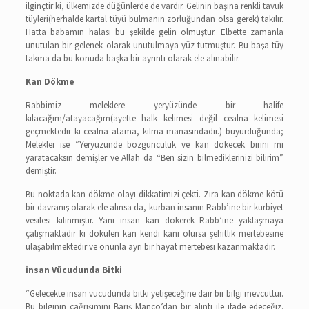
ilginçtir ki, ülkemizde düğünlerde de vardır. Gelinin başına renkli tavuk
tüyleri(herhalde kartal tüyü bulmanın zorluğundan olsa gerek) takılır.
Hatta babamın halası bu şekilde gelin olmuştur. Elbette zamanla
unutulan bir gelenek olarak unutulmaya yüz tutmuştur. Bu başa tüy
takma da bu konuda başka bir ayrıntı olarak ele alınabilir.
Kan Dökme
Rabbimiz meleklere yeryüzünde bir halife
kılacağım/atayacağım(ayette halk kelimesi değil cealna kelimesi
geçmektedir ki cealna atama, kılma manasındadır.) buyurduğunda;
Melekler ise “Yeryüzünde bozgunculuk ve kan dökecek birini mi
yaratacaksın demişler ve Allah da “Ben sizin bilmediklerinizi bilirim”
demiştir.
Bu noktada kan dökme olayı dikkatimizi çekti. Zira kan dökme kötü
bir davranış olarak ele alınsa da, kurban insanın Rabb’ine bir kurbiyet
vesilesi kılınmıştır. Yani insan kan dökerek Rabb’ine yaklaşmaya
çalışmaktadır ki dökülen kan kendi kanı olursa şehitlik mertebesine
ulaşabilmektedir ve onunla ayrı bir hayat mertebesi kazanmaktadır.
İnsan Vücudunda Bitki
“Gelecekte insan vücudunda bitki yetişeceğine dair bir bilgi mevcuttur.
Bu bilginin çağrışımını Barış Manço’dan bir alıntı ile ifade edeceğiz.