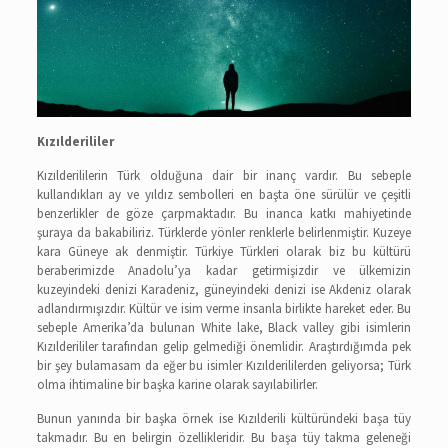
Kızılderililer
Kızılderililerin Türk olduğuna dair bir inanç vardır. Bu sebeple
kullandıkları ay ve yıldız sembolleri en başta öne sürülür ve çeşitli
benzerlikler de göze çarpmaktadır. Bu inanca katkı mahiyetinde
şuraya da bakabiliriz. Türklerde yönler renklerle belirlenmiştir. Kuzeye
kara Güneye ak denmiştir. Türkiye Türkleri olarak biz bu kültürü
beraberimizde Anadolu’ya kadar getirmişizdir ve ülkemizin
kuzeyindeki denizi Karadeniz, güneyindeki denizi ise Akdeniz olarak
adlandırmışızdır. Kültür ve isim verme insanla birlikte hareket eder. Bu
sebeple Amerika’da bulunan White lake, Black valley gibi isimlerin
Kızılderililer tarafından gelip gelmediği önemlidir. Araştırdığımda pek
bir şey bulamasam da eğer bu isimler Kızılderililerden geliyorsa; Türk
olma ihtimaline bir başka karine olarak sayılabilirler.
Bunun yanında bir başka örnek ise Kızılderili kültüründeki başa tüy
takmadır. Bu en belirgin özellikleridir. Bu başa tüy takma geleneği