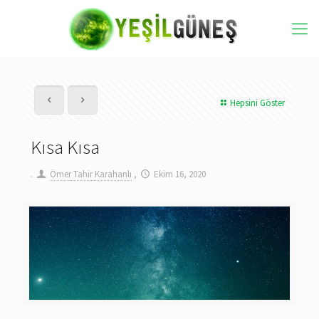
Hepsini Göster
Kısa Kısa
.
Ömer Tahir Karahanlı
,
Ekim 16, 2020