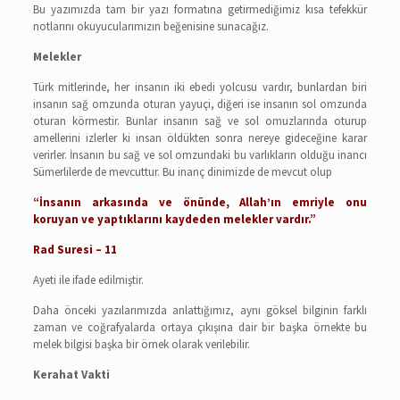
Bu yazımızda tam bir yazı formatına getirmediğimiz kısa tefekkür
notlarını okuyucularımızın beğenisine sunacağız.
Melekler
Türk mitlerinde, her insanın iki ebedi yolcusu vardır, bunlardan biri
insanın sağ omzunda oturan yayuçi, diğeri ise insanın sol omzunda
oturan körmestir. Bunlar insanın sağ ve sol omuzlarında oturup
amellerini izlerler ki insan öldükten sonra nereye gideceğine karar
verirler. İnsanın bu sağ ve sol omzundaki bu varlıkların olduğu inancı
Sümerlilerde de mevcuttur. Bu inanç dinimizde de mevcut olup
“İnsanın arkasında ve önünde, Allah’ın emriyle onu
koruyan ve yaptıklarını kaydeden melekler vardır.”
Rad Suresi – 11
Ayeti ile ifade edilmiştir.
Daha önceki yazılarımızda anlattığımız, aynı göksel bilginin farklı
zaman ve coğrafyalarda ortaya çıkışına dair bir başka örnekte bu
melek bilgisi başka bir örnek olarak verilebilir.
Kerahat Vakti