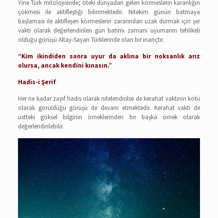
Yine Türk mitolojisinde; öteki dünyadan gelen körmeslerin karanlığın
çökmesi ile aktifleştiği bilinmektedir. Nitekim günün batmaya
başlaması ile aktifleşen körmeslerin zararından uzak durmak için şer
vakti olarak değerlendirilen gün batımı zamanı uyumanın tehlikeli
olduğu görüşü Altay-Sayan Türklerinde olan bir inançtır.
“Kim ikindiden sonra uyur da aklına bir noksanlık arız
olursa, ancak kendini kınasın.”
Hadis-i Şerif
Her ne kadar zayıf hadis olarak nitelendirilse de kerahat vaktinin kötü
olarak görüldüğü görüşü de devam etmektedir. Kerahat vakti de
üstteki göksel bilginin örneklerinden bir başka örnek olarak
değerlendirilebilir.