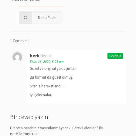
Daha Fazla
1 Comment
berk
dedi ki:
Cevapla
Ekim 16, 2020, 5:28 pm
Güzel ve orijinal yaklaşımlar.
Bu format da güzel olmuş.
Siteniz hareketlendi…
İyi çalışmalar.
Bir cevap yazın
E-posta hesabınız yayımlanmayacak.
Gerekli alanlar
*
ile
işaretlenmişlerdir