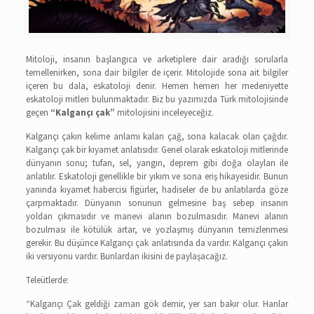
Mitoloji, insanın başlangıca ve arketiplere dair aradığı sorularla
temellenirken, sona dair bilgiler de içerir. Mitolojide sona ait bilgiler
içeren bu dala, eskatoloji denir. Hemen hemen her medeniyette
eskatoloji mitleri bulunmaktadır. Biz bu yazımızda Türk mitolojisinde
geçen
“Kalgançı çak”
mitolojisini inceleyeceğiz.
Kalgançı çakın kelime anlamı kalan çağ, sona kalacak olan çağdır.
Kalgançı çak bir kıyamet anlatısıdır. Genel olarak eskatoloji mitlerinde
dünyanın sonu; tufan, sel, yangın, deprem gibi doğa olayları ile
anlatılır. Eskatoloji genellikle bir yıkım ve sona eriş hikayesidir. Bunun
yanında kıyamet habercisi figürler, hadiseler de bu anlatılarda göze
çarpmaktadır. Dünyanın sonunun gelmesine baş sebep insanın
yoldan çıkmasıdır ve manevi alanın bozulmasıdır. Manevi alanın
bozulması ile kötülük artar, ve yozlaşmış dünyanın temizlenmesi
gerekir. Bu düşünce Kalgançı çak anlatısında da vardır. Kalgançı çakın
iki versiyonu vardır. Bunlardan ikisini de paylaşacağız.
Teleütlerde:
“Kalgançı Çak geldiği zaman gök demir, yer sarı bakır olur. Hanlar