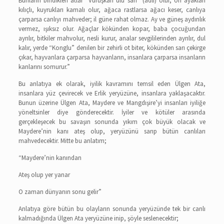
Bunların bindikleri atlar “Vuruşkan ulu sarı” (adlı) olur, on ayakları
kılıçlı, kuyrukları kamalı olur, ağaca rastlarsa ağacı keser, canlıya
çarparsa canlıyı mahveder; il güne rahat olmaz. Ay ve güneş aydınlık
vermez, ışıksız olur. Ağaçlar kökünden kopar, baba çocuğundan
ayrılır, bitkiler mahvolur, nesli kurur, analar sevgililerinden ayrılır, dul
kalır, yerde “Konglu” denilen bir zehirli ot biter, kökünden sarı çekirge
çıkar, hayvanlara çarparsa hayvanların, insanlara çarparsa insanların
kanlarını somurur.”
Bu anlatıya ek olarak, iyilik kavramını temsil eden Ülgen Ata,
insanlara yüz çevirecek ve Erlik yeryüzüne, insanlara yaklaşacaktır.
Bunun üzerine Ülgen Ata, Maydere ve Mangdışire’yi insanları iyiliğe
yöneltsinler diye gönderecektir. İyiler ve kötüler arasında
gerçekleşecek bu savaşın sonunda yıkım çok büyük olacak ve
Maydere’nin kanı ateş olup, yeryüzünü sarıp bütün canlıları
mahvedecektir. Mitte bu anlatım;
“Maydere’nin kanından
Ateş olup yer yanar
O zaman dünyanın sonu gelir”
Anlatıya göre bütün bu olayların sonunda yeryüzünde tek bir canlı
kalmadığında Ülgen Ata yeryüzüne inip, şöyle seslenecektir;