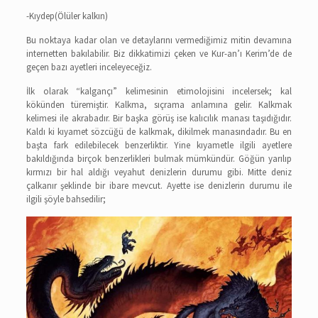
-Kıydep(Ölüler kalkın)
Bu noktaya kadar olan ve detaylarını vermediğimiz mitin devamına
internetten bakılabilir. Biz dikkatimizi çeken ve Kur-an’ı Kerim’de de
geçen bazı ayetleri inceleyeceğiz.
İlk olarak “kalgançı” kelimesinin etimolojisini incelersek; kal
kökünden türemiştir. Kalkma, sıçrama anlamına gelir. Kalkmak
kelimesi ile akrabadır. Bir başka görüş ise kalıcılık manası taşıdığıdır.
Kaldı ki kıyamet sözcüğü de kalkmak, dikilmek manasındadır. Bu en
başta fark edilebilecek benzerliktir. Yine kıyametle ilgili ayetlere
bakıldığında birçok benzerlikleri bulmak mümkündür. Göğün yarılıp
kırmızı bir hal aldığı veyahut denizlerin durumu gibi. Mitte deniz
çalkanır şeklinde bir ibare mevcut. Ayette ise denizlerin durumu ile
ilgili şöyle bahsedilir;