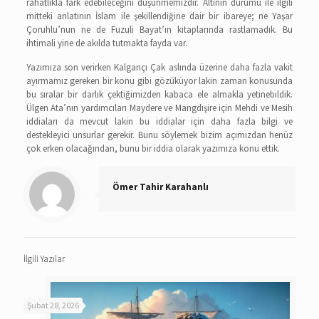
rahatlıkla fark edebileceğini düşünmemizdir. Altının durumu ile ilgili
mitteki anlatının İslam ile şekillendiğine dair bir ibareye; ne Yaşar
Çoruhlu’nun ne de Fuzuli Bayat’ın kitaplarında rastlamadık. Bu
ihtimali yine de akılda tutmakta fayda var.
Yazımıza son verirken Kalgançı Çak aslında üzerine daha fazla vakit
ayırmamız gereken bir konu gibi gözüküyor lakin zaman konusunda
bu sıralar bir darlık çektiğimizden kabaca ele almakla yetinebildik.
Ülgen Ata’nın yardımcıları Maydere ve Mangdışire için Mehdi ve Mesih
iddiaları da mevcut lakin bu iddialar için daha fazla bilgi ve
destekleyici unsurlar gerekir. Bunu söylemek bizim açımızdan henüz
çok erken olacağından, bunu bir iddia olarak yazımıza konu ettik.
Ömer Tahir Karahanlı
İlgili Yazılar
Şubat 28, 2026