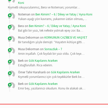
Koni
Kıymetli okuyucularımız, Bera ve Noteman; yorumlar…
Noteman
on
Ben Kimim? – 6 / Dikey ve Yatay / Ayna Koni
Yukarı-aşağı yön kavramı, yukarının üstün olması,…
Bera
on
Ben Kimim? – 6 / Dikey ve Yatay / Ayna Koni
Bal gibi bir yazı, tek nefeste yutmak epey zor. Ba…
Musa Deliorman
on
KORKUNUN CAZİBESİ VE HAŞYET
Bir tanıdığım şöyle demişti: “Hayatım kötüye gitti…
Musa Deliorman
on
Sonsuzluk – 7
Amin inşallah. Çok faydalı bir yazı oldu. Çok teşe…
Berk
on
Gök Kapılarını Ararken
Estağfurullah. Rica ederim.
Ömer Tahir Karahanlı
on
Gök Kapılarını Ararken
Kıymetli yorumlarınız için çok teşekkürler Berk be…
Berk
on
Gök Kapılarını Ararken
Emir bey, yazılarınızı okudum. Konu ile alakalı ak…