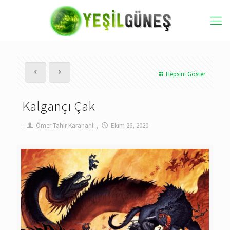
Hepsini Göster
Kalgançı Çak
.
Ömer Tahir Karahanlı
,
Ekim 26, 2020