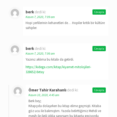
berk
dedi ki:
Cevapla
Kasım 7, 2020, 7:09 am
Hopi yerlilerinin kehanetleri de… Hopiler kritik bir kültüre
sahipler.
berk
dedi ki:
Cevapla
Kasım 7, 2020, 7:06 am
Yazınız aklıma bu kitabı da getirdi.
https://kidega.com/kitap/kiyamet-mitolojileri-
328652/detay
Ömer Tahir Karahanlı
dedi ki:
Cevapla
Kasım 10, 2020, 4:45 am
Berk bey;
Kitapçıda dolaşırken bu kitap elime geçmişti. Kitaba
göz ucu ile bakmıştım. Yazıda belirttiğimiz Mehdi ve
mesih ile ilgili iddia sanırsam bu kitapta geçiyordu