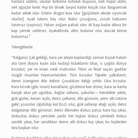
hanlara saldırır, uluslar birbirine kötülük düşünür, katı taşlar ufalır,
sert ağaçlar kırılır. Kişi bir dirsek (arşın) kadar küçük olur. Başparmak
kadar erkek olur. Erlerin dizgini kısa olur [güçlülerin elinde oyuncak
olurlar]. Ayak takımı bey olur. Baba çocuğunu, çocuk babasını
tanımaz (saymaz). Yaban soğanı pahalı olur. At başı kadar altına bir
kap yemek verilmez. Ayakaltında altın bulunur onu alacak kimse
bulunmaz.”
Telengitlerde:
“Kalgançı Çak geldiği, kara yer ateşle kaplandığı zaman büyük hakan
ata tanrı (kayra kaan ada kuday) kulaklarını tıkar, o çağda dünya
bozulur; yer ve insan nesli mahvolur. Fitne ve fesat saçan gaddar
rüzgâr insanları heyecanlandırır. Türe bozulur. Tepeler çalkalanır;
demir üzenginin dibi delinir. Çuvaldızın deliği yırtılır. Ulus bozulur.
Kara böcek (gibi insan) kanatlanır, gözlerine kan dolar; kara su kanla
karışık akar yer uğuldar, dağlar sallanır, çukurlar:— hendekler yıkılır,
gök gürler, kenarı açılır, deniz çalkanır, dibi görünür, yerin altı üstüne
gelir; yosunlar öğütülüp kul (toz) olur, gök sallanıp eteği açılır, deniz
dalgalanıp dibi görünür; deniz dibinden dokuz parça kara taş çıkar,
dokuztaş dokuz yerinden yarılır her taştan dokuz çemberli dokuz
sandık çıkar, har sandıktan demir atlı dokuz kişi çıkar, bu kişilerden
ikisi başkan olur.