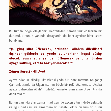
Bu türden doğa olaylarının benzerlikleri hemen fark edilebilen bir
durumdur. Bunun yanında detaylarda da bazı ayetlere birer işaret
bulabiliriz.
“
(O gün) sûra üflenecek, ardından -Allah’ın diledikleri
dışında- göklerde ve yerde bulunanların hepsi düşüp
ölecek; sonra sûra yeniden üflenecek ve onlar birden
ayağa kalkmış, etrafa bakıyor olacaklar.”
Zümer Suresi – 68. Ayet
Ayette Allah’ın dilediği kimseler dışında bir ibare mevcut. Kalgançı
Çak anlatısında da Ülgen Ata’nın böyle bir rolü söz konusu. Acaba
ayette bahsedilen Allah’ın dilediği kimseler zümresine Ülgen Ata da
dahil midir?
Bunun yanında ahir zaman hadislerinde geçen altının değersizleştiği
ile ilgili hadisleri ele almamamızın sebebi, okuyucularımızın bunu