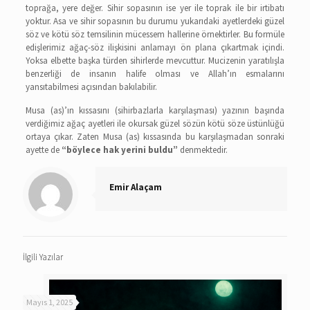
toprağa, yere değer. Sihir sopasının ise yer ile toprak ile bir irtibatı
yoktur. Asa ve sihir sopasının bu durumu yukarıdaki ayetlerdeki güzel
söz ve kötü söz temsilinin mücessem hallerine örnektirler. Bu formüle
edişlerimiz ağaç-söz ilişkisini anlamayı ön plana çıkartmak içindi.
Yoksa elbette başka türden sihirlerde mevcuttur. Mucizenin yaratılışla
benzerliği de insanın halife olması ve Allah’ın esmalarını
yansıtabilmesi açısından bakılabilir.
Musa (as)’ın kıssasını (sihirbazlarla karşılaşması) yazının başında
verdiğimiz ağaç ayetleri ile okursak güzel sözün kötü söze üstünlüğü
ortaya çıkar. Zaten Musa (as) kıssasında bu karşılaşmadan sonraki
ayette de
“böylece hak yerini buldu”
denmektedir.
Emir Alaçam
İlgili Yazılar
Mayıs 1, 2025