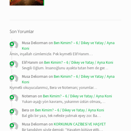
Son Yorumlar
Musa Deliorman
on
Ben Kimim? – 6 / Dikey ve Yatay / Ayna
Koni
Âmin, inşallah cümlemizle. Pek kıymetli Elif Hanım…
Elif Hanım
on
Ben Kimim? – 6 / Dikey ve Yatay / Ayna Koni
Sevgili Oğlum. İnsanoğlunu ayakta tutan hem de ger…
Musa Deliorman
on
Ben Kimim? – 6 / Dikey ve Yatay / Ayna
Koni
Kıymetli okuyucularımız, Bera ve Noteman; yorumlar…
Noteman
on
Ben Kimim? – 6 / Dikey ve Yatay / Ayna Koni
Yukarı-aşağı yön kavramı, yukarının üstün olması,…
Bera
on
Ben Kimim? – 6 / Dikey ve Yatay / Ayna Koni
Bal gibi bir yazı, tek nefeste yutmak epey zor. Ba…
Musa Deliorman
on
KORKUNUN CAZİBESİ VE HAŞYET
Bir tanıdığım şöyle demişti: “Hayatım kötüye gitti…