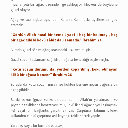
mazhariyeti bir ağaç üzerinden gerçekleşiyor. Meyvesi de böylesine
güzel oluyor.
Ağaç ve söz ilişkisi açısından Kuran-ı Kerim’deki ayetlere bir göz
atarsak:
”Gördün Allah nasıl bir temsil yaptı; hoş bir kelimeyi, hoş
bir ağaç gibi ki kökü sâbit dalı semada.” İbrahim 24
Burada güzel söz ve ağaç arasındaki ilişki verilmiştir.
Güzel sözün tastamam sağlıklı bir ağaca benzediği söylenmiştir.
”Kötü sözün durumu da, yerden koparılmış, kökü olmayan
kötü bir ağaca benzer.” İbrahim 26
Burada da kötü sözün misali ise kökten beslenemeyen değersiz bir
ağaç gibidir.
Bu iki sözün (güzel ve kötü) durumlarını, Allah’ın yaratmasını ve
şeytanın taklitlerine benzetiyorum. Çünkü ikinci ağacın yer ile (kaynak
ile) zayıf bir bağlantısı(çarpıtma) var. Çarpıtma tabirini bilerek
kullandım çünkü çarpıtma asıl kaynağı taklit ederek yapılır.
Yaratılışı şöyle bir formüle edersek;