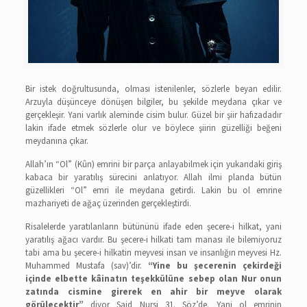
Bir istek doğrultusunda, olması istenilenler, sözlerle beyan edilir.
Arzuyla düşünceye dönüşen bilgiler, bu şekilde meydana çıkar ve
gerçekleşir. Yani varlık aleminde cisim bulur. Güzel bir şiir hafızadadır
lakin ifade etmek sözlerle olur ve böylece şiirin güzelliği beğeni
meydanına çıkar.
Allah’ın “Ol” (Kûn) emrini bir parça anlayabilmek için yukarıdaki giriş
kabaca bir yaratılış sürecini anlatıyor. Allah ilmi planda bütün
güzellikleri “Ol” emri ile meydana getirdi. Lakin bu ol emrine
mazhariyeti de ağaç üzerinden gerçekleştirdi.
Risalelerde yaratılanların bütününü ifade eden şecere-i hilkat, yani
yaratılış ağacı vardır. Bu şecere-i hilkati tam manası ile bilemiyoruz
tabi ama bu şecere-i hilkatin meyvesi insan ve insanlığın meyvesi Hz.
Muhammed Mustafa (sav)’dir.
“Yine bu şecerenin çekirdeği
içinde elbette kâinatın teşekkülüne sebep olan Nur onun
zatında cismine girerek en ahir bir meyve olarak
görülecektir”
diyor Said Nursi 31. Söz’de. Yani ol emrinin