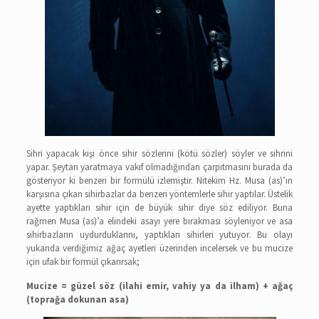
Sihri yapacak kişi önce sihir sözlerini (kötü sözler) söyler ve sihrini
yapar. Şeytan yaratmaya vakıf olmadığından çarpıtmasını burada da
gösteriyor ki benzeri bir formülü izlemiştir. Nitekim Hz. Musa (as)’ın
karşısına çıkan sihirbazlar da benzeri yöntemlerle sihir yaptılar. Üstelik
ayette yaptıkları sihir için de büyük sihir diye söz ediliyor. Buna
rağmen Musa (as)’a elindeki asayı yere bırakması söyleniyor ve asa
sihirbazların uydurduklarını, yaptıkları sihirleri yutuyor. Bu olayı
yukarıda verdiğimiz ağaç ayetleri üzerinden incelersek ve bu mucize
için ufak bir formül çıkarırsak;
Mucize = güzel söz (ilahi emir, vahiy ya da ilham) + ağaç
(toprağa dokunan asa)