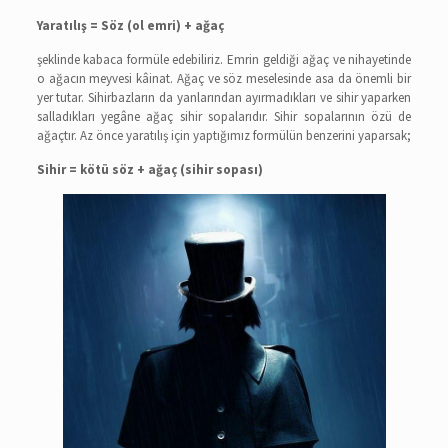
Yaratılış = Söz (ol emri) + ağaç
şeklinde kabaca formüle edebiliriz. Emrin geldiği ağaç ve nihayetinde
o ağacın meyvesi kâinat. Ağaç ve söz meselesinde asa da önemli bir
yer tutar. Sihirbazların da yanlarından ayırmadıkları ve sihir yaparken
salladıkları yegâne ağaç sihir sopalarıdır. Sihir sopalarının özü de
ağaçtır. Az önce yaratılış için yaptığımız formülün benzerini yaparsak;
Sihir = kötü söz + ağaç (sihir sopası)