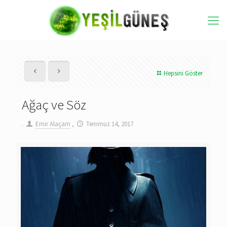
Hepsini Göster
Ağaç ve Söz
.
Emir Alaçam
,
Temmuz 14, 2017