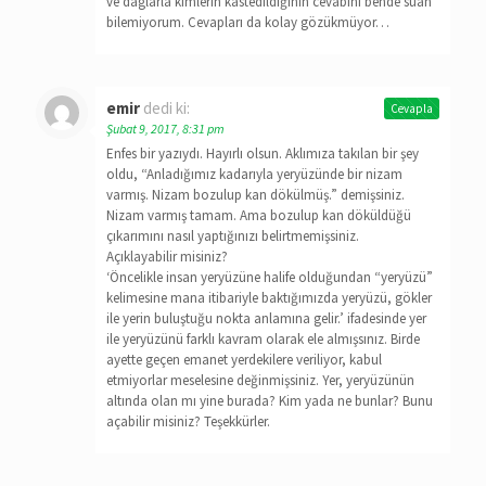
ve daglarla kimlerin kastedildiğinin cevabını bende suan
bilemiyorum. Cevapları da kolay gözükmüyor…
emir
dedi ki:
Cevapla
Şubat 9, 2017, 8:31 pm
Enfes bir yazıydı. Hayırlı olsun. Aklımıza takılan bir şey
oldu, “Anladığımız kadarıyla yeryüzünde bir nizam
varmış. Nizam bozulup kan dökülmüş.” demişsiniz.
Nizam varmış tamam. Ama bozulup kan döküldüğü
çıkarımını nasıl yaptığınızı belirtmemişsiniz.
Açıklayabilir misiniz?
‘Öncelikle insan yeryüzüne halife olduğundan “yeryüzü”
kelimesine mana itibariyle baktığımızda yeryüzü, gökler
ile yerin buluştuğu nokta anlamına gelir.’ ifadesinde yer
ile yeryüzünü farklı kavram olarak ele almışsınız. Birde
ayette geçen emanet yerdekilere veriliyor, kabul
etmiyorlar meselesine değinmişsiniz. Yer, yeryüzünün
altında olan mı yine burada? Kim yada ne bunlar? Bunu
açabilir misiniz? Teşekkürler.