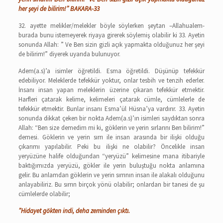
her şeyi de bilirim!” BAKARA-33
32. ayette melikler/melekler böyle söylerken şeytan –Allahualem-
burada bunu istemeyerek riyaya girerek söylemiş olabilir ki 33. Ayetin
sonunda Allah: ” Ve Ben sizin gizli açık yapmakta olduğunuz her şeyi
de bilirim!” diyerek uyarıda bulunuyor.
Adem(a.s)’a isimler öğretildi. Esma öğretildi. Düşünüp tefekkür
edebiliyor. Meleklerde tefekkür yoktur, onlar tesbih ve tenzih ederler.
İnsanı insan yapan meleklerin üzerine çıkaran tefekkür etmektir.
Harfleri çatarak kelime, kelimeleri çatarak cümle, cümlelerle de
tefekkür etmektir. Bunlar insanı Esma’ül Hüsna’ya vardırır. 33. Ayetin
sonunda dikkat çeken bir nokta Adem(a.s)’ın isimleri saydıktan sonra
Allah: “Ben size demedim mi ki, göklerin ve yerin sırlarını Ben bilirim!”
demesi. Göklerin ve yerin sırrı ile insan arasında bir ilişki olduğu
çıkarımı yapılabilir. Peki bu ilişki ne olabilir? Öncelikle insan
yeryüzüne halife olduğundan “yeryüzü” kelimesine mana itibariyle
baktığımızda yeryüzü, gökler ile yerin buluştuğu nokta anlamına
gelir. Bu anlamdan göklerin ve yerin sırrının insan ile alakalı olduğunu
anlayabiliriz. Bu sırrın birçok yönü olabilir; onlardan bir tanesi de şu
cümlelerde olabilir;
”Hidayet gökten indi, deha zeminden çıktı.