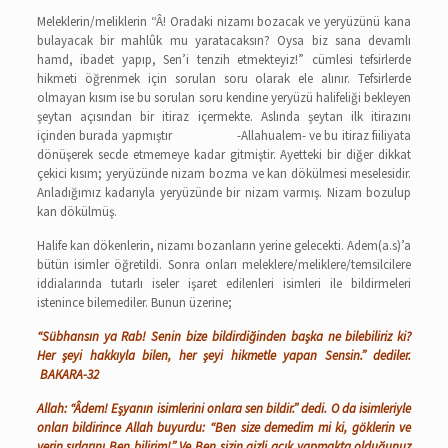
Meleklerin/meliklerin “Â! Oradaki nizamı bozacak ve yeryüzünü kana
bulayacak bir mahlûk mu yaratacaksın? Oysa biz sana devamlı
hamd, ibadet yapıp, Sen’i tenzih etmekteyiz!” cümlesi tefsirlerde
hikmeti öğrenmek için sorulan soru olarak ele alınır. Tefsirlerde
olmayan kısım ise bu sorulan soru kendine yeryüzü halifeliği bekleyen
şeytan açısından bir itiraz içermekte. Aslında şeytan ilk itirazını
içinden burada yapmıştır -Allahualem- ve bu itiraz fiiliyata
dönüşerek secde etmemeye kadar gitmiştir. Ayetteki bir diğer dikkat
çekici kısım; yeryüzünde nizam bozma ve kan dökülmesi meselesidir.
Anladığımız kadarıyla yeryüzünde bir nizam varmış. Nizam bozulup
kan dökülmüş.
Halife kan dökenlerin, nizamı bozanların yerine gelecekti. Adem(a.s)’a
bütün isimler öğretildi. Sonra onları meleklere/meliklere/temsilcilere
iddialarında tutarlı iseler işaret edilenleri isimleri ile bildirmeleri
istenince bilemediler. Bunun üzerine;
“Sübhansın ya Rab! Senin bize bildirdiğinden başka ne bilebiliriz ki?
Her şeyi hakkıyla bilen, her şeyi hikmetle yapan Sensin.” dediler.
BAKARA-32
Allah: “Âdem! Eşyanın isimlerini onlara sen bildir.” dedi. O da isimleriyle
onları bildirince Allah buyurdu: “Ben size demedim mi ki, göklerin ve
yerin sırlarını Ben bilirim!” Ve Ben sizin gizli açık yapmakta olduğunuz