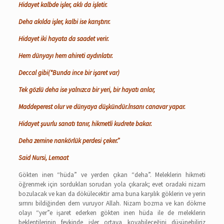
Hidayet kalbde işler, aklı da işletir.
Deha akılda işler, kalbi ise karıştırır.
Hidayet iki hayata da saadet verir.
Hem dünyayı hem ahireti aydınlatır.
Deccal gibi(*Bunda ince bir işaret var)
Tek gözlü deha ise yalnızca bir yeri, bir hayatı anlar,
Maddeperest olur ve dünyaya düşkündür.İnsanı canavar yapar.
Hidayet şuurlu sanatı tanır, hikmetli kudrete bakar.
Deha zemine nankörlük perdesi çeker.”
Said Nursi, Lemaat
Gökten inen “hüda” ve yerden çıkan “deha”. Meleklerin hikmeti
öğrenmek için sordukları sorudan yola çıkarak; evet oradaki nizam
bozulacak ve kan da dökülecektir ama buna karşılık göklerin ve yerin
sırrını bildiğinden dem vuruyor Allah. Nizam bozma ve kan dökme
olayı “yer”e işaret ederken gökten inen hüda ile de meleklerin
beklentilerinin fevkinde işler ortaya koyabileceğini düşünebiliriz