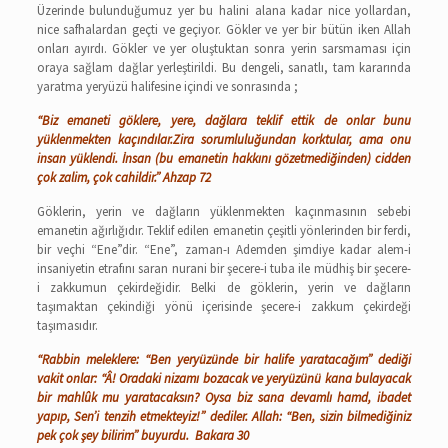
Üzerinde bulunduğumuz yer bu halini alana kadar nice yollardan,
nice safhalardan geçti ve geçiyor. Gökler ve yer bir bütün iken Allah
onları ayırdı. Gökler ve yer oluştuktan sonra yerin sarsmaması için
oraya sağlam dağlar yerleştirildi. Bu dengeli, sanatlı, tam kararında
yaratma yeryüzü halifesine içindi ve sonrasında ;
“Biz emaneti göklere, yere, dağlara teklif ettik de onlar bunu
yüklenmekten kaçındılar.Zira sorumluluğundan korktular, ama onu
insan yüklendi. İnsan (bu emanetin hakkını gözetmediğinden) cidden
çok zalim, çok cahildir.” Ahzap 72
Göklerin, yerin ve dağların yüklenmekten kaçınmasının sebebi
emanetin ağırlığıdır. Teklif edilen emanetin çeşitli yönlerinden bir ferdi,
bir veçhi “Ene”dir. “Ene”, zaman-ı Ademden şimdiye kadar alem-i
insaniyetin etrafını saran nurani bir şecere-i tuba ile müdhiş bir şecere-
i zakkumun çekirdeğidir. Belki de göklerin, yerin ve dağların
taşımaktan çekindiği yönü içerisinde şecere-i zakkum çekirdeği
taşımasıdır.
“Rabbin meleklere: “Ben yeryüzünde bir halife yaratacağım” dediği
vakit onlar: “Â! Oradaki nizamı bozacak ve yeryüzünü kana bulayacak
bir mahlûk mu yaratacaksın? Oysa biz sana devamlı hamd, ibadet
yapıp, Sen’i tenzih etmekteyiz!” dediler. Allah: “Ben, sizin bilmediğiniz
pek çok şey bilirim” buyurdu.
Bakara 30