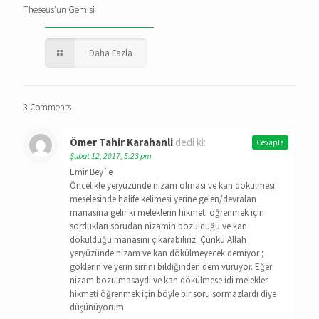
Theseus’un Gemisi
Daha Fazla
3 Comments
Ömer Tahir Karahanli
dedi ki:
Cevapla
Şubat 12, 2017, 5:23 pm
Emir Bey`e
Öncelikle yeryüzünde nizam olmasi ve kan dökülmesi
meselesinde halife kelimesi yerine gelen/devralan
manasina gelir ki meleklerin hikmeti öğrenmek için
sordukları sorudan nizamin bozulduğu ve kan
döküldüğü manasını çıkarabiliriz. Çünkü Allah
yeryüzünde nizam ve kan dökülmeyecek demiyor ;
göklerin ve yerin sırrını bildiğinden dem vuruyor. Eğer
nizam bozulmasaydı ve kan dökülmese idi melekler
hikmeti öğrenmek için böyle bir soru sormazlardı diye
düşünüyorum.