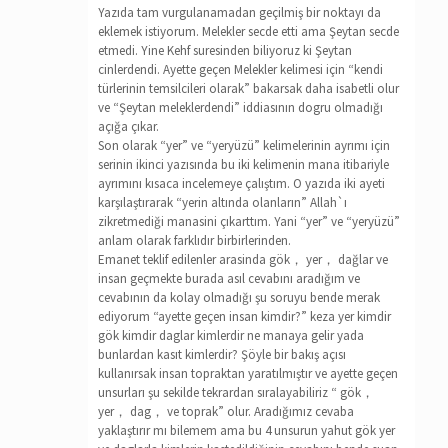
Yazıda tam vurgulanamadan geçilmiş bir noktayı da
eklemek istiyorum. Melekler secde etti ama Şeytan secde
etmedi. Yine Kehf suresinden biliyoruz ki Şeytan
cinlerdendi. Ayette geçen Melekler kelimesi için “kendi
türlerinin temsilcileri olarak” bakarsak daha isabetli olur
ve “Şeytan meleklerdendi” iddiasının dogru olmadığı
açığa çıkar.
Son olarak “yer” ve “yeryüzü” kelimelerinin ayrımı için
serinin ikinci yazısında bu iki kelimenin mana itibariyle
ayrımını kısaca incelemeye çalıştım. O yazıda iki ayeti
karşılaştırarak “yerin altında olanların” Allah`ı
zikretmediği manasini çıkarttım. Yani “yer” ve “yeryüzü”
anlam olarak farklıdır birbirlerinden.
Emanet teklif edilenler arasinda gök， yer， dağlar ve
insan geçmekte burada asıl cevabını aradığım ve
cevabının da kolay olmadığı şu soruyu bende merak
ediyorum “ayette geçen insan kimdir?” keza yer kimdir
gök kimdir daglar kimlerdir ne manaya gelir yada
bunlardan kasıt kimlerdir? Şöyle bir bakış açısı
kullanırsak insan topraktan yaratılmıştır ve ayette geçen
unsurları şu sekilde tekrardan sıralayabiliriz “ gök，
yer， dag， ve toprak” olur. Aradığımız cevaba
yaklaştırır mı bilemem ama bu 4 unsurun yahut gök yer