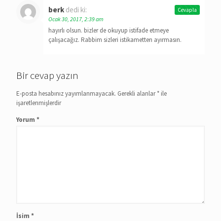
berk
dedi ki:
Cevapla
Ocak 30, 2017, 2:39 am
hayırlı olsun. bizler de okuyup istifade etmeye
çalışacağız. Rabbim sizleri istikametten ayırmasın.
Bir cevap yazın
E-posta hesabınız yayımlanmayacak.
Gerekli alanlar
*
ile
işaretlenmişlerdir
Yorum
*
İsim
*