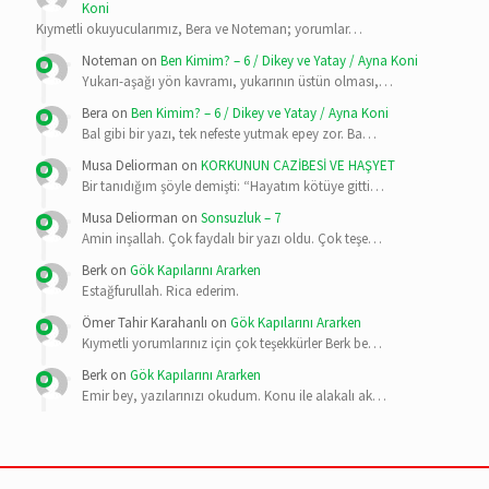
Koni
Kıymetli okuyucularımız, Bera ve Noteman; yorumlar…
Noteman
on
Ben Kimim? – 6 / Dikey ve Yatay / Ayna Koni
Yukarı-aşağı yön kavramı, yukarının üstün olması,…
Bera
on
Ben Kimim? – 6 / Dikey ve Yatay / Ayna Koni
Bal gibi bir yazı, tek nefeste yutmak epey zor. Ba…
Musa Deliorman
on
KORKUNUN CAZİBESİ VE HAŞYET
Bir tanıdığım şöyle demişti: “Hayatım kötüye gitti…
Musa Deliorman
on
Sonsuzluk – 7
Amin inşallah. Çok faydalı bir yazı oldu. Çok teşe…
Berk
on
Gök Kapılarını Ararken
Estağfurullah. Rica ederim.
Ömer Tahir Karahanlı
on
Gök Kapılarını Ararken
Kıymetli yorumlarınız için çok teşekkürler Berk be…
Berk
on
Gök Kapılarını Ararken
Emir bey, yazılarınızı okudum. Konu ile alakalı ak…