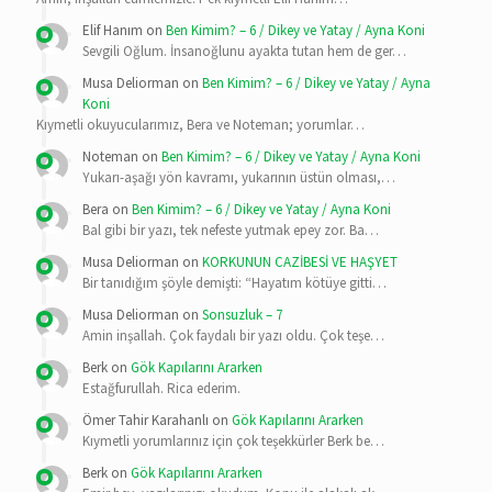
Elif Hanım
on
Ben Kimim? – 6 / Dikey ve Yatay / Ayna Koni
Sevgili Oğlum. İnsanoğlunu ayakta tutan hem de ger…
Musa Deliorman
on
Ben Kimim? – 6 / Dikey ve Yatay / Ayna
Koni
Kıymetli okuyucularımız, Bera ve Noteman; yorumlar…
Noteman
on
Ben Kimim? – 6 / Dikey ve Yatay / Ayna Koni
Yukarı-aşağı yön kavramı, yukarının üstün olması,…
Bera
on
Ben Kimim? – 6 / Dikey ve Yatay / Ayna Koni
Bal gibi bir yazı, tek nefeste yutmak epey zor. Ba…
Musa Deliorman
on
KORKUNUN CAZİBESİ VE HAŞYET
Bir tanıdığım şöyle demişti: “Hayatım kötüye gitti…
Musa Deliorman
on
Sonsuzluk – 7
Amin inşallah. Çok faydalı bir yazı oldu. Çok teşe…
Berk
on
Gök Kapılarını Ararken
Estağfurullah. Rica ederim.
Ömer Tahir Karahanlı
on
Gök Kapılarını Ararken
Kıymetli yorumlarınız için çok teşekkürler Berk be…
Berk
on
Gök Kapılarını Ararken