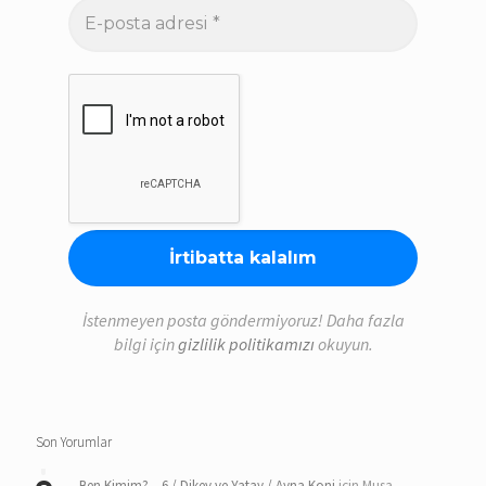
E-
posta
adresi
*
İstenmeyen posta göndermiyoruz! Daha fazla
bilgi için
gizlilik politikamızı
okuyun.
Son Yorumlar
Ben Kimim? – 6 / Dikey ve Yatay / Ayna Koni
için
Musa