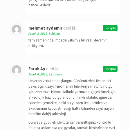
bence.Bekleriz.
mehmet aydemir
dedi ki:
Cevapla
Aralık 8, 2018, 8:30 pm
tam zamanında imdada yetişmiş bir yazı. devamını
bekliyoruz.
Faruk Ay
dedi ki:
Cevapla
Aralık 4, 2018, 12:14 am
Heyecan verici bir başlangıç. Günümüzdeki ilerlemeci
bakış açısı uzaylı fenomenini bile ileriye matuf bir olgu
gibi zihnimize işliyor. Halbuki yazınızda geçen örnek gibi
arkeolojik bazı bulgular bunun farklı olabileceğine dair
işaretler içermekte, belki bu yüzden üstü örtülen ve
akademinin kabul etmediği hatta bilimden sayılmayan
bir bilim dalı(!) arkeoloji.
Dünyada gücü elinde tutanlar bahsettiğiniz kontrollü
anlatıyı aşılamaya çalışıyorlar, Arrivals filminde bile evet