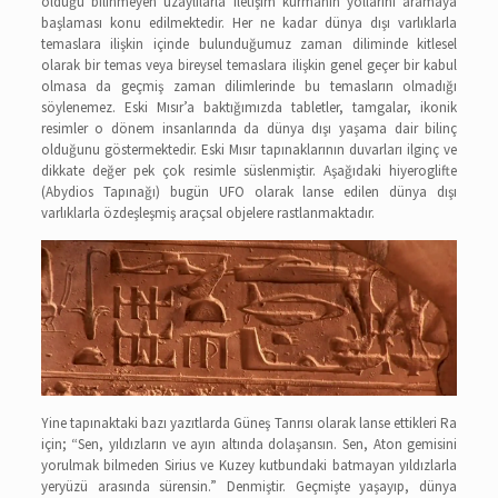
olduğu bilinmeyen uzaylılarla iletişim kurmanın yollarını aramaya
başlaması konu edilmektedir. Her ne kadar dünya dışı varlıklarla
temaslara ilişkin içinde bulunduğumuz zaman diliminde kitlesel
olarak bir temas veya bireysel temaslara ilişkin genel geçer bir kabul
olmasa da geçmiş zaman dilimlerinde bu temasların olmadığı
söylenemez. Eski Mısır’a baktığımızda tabletler, tamgalar, ikonik
resimler o dönem insanlarında da dünya dışı yaşama dair bilinç
olduğunu göstermektedir. Eski Mısır tapınaklarının duvarları ilginç ve
dikkate değer pek çok resimle süslenmiştir. Aşağıdaki hiyeroglifte
(Abydios Tapınağı) bugün UFO olarak lanse edilen dünya dışı
varlıklarla özdeşleşmiş araçsal objelere rastlanmaktadır.
Yine tapınaktaki bazı yazıtlarda Güneş Tanrısı olarak lanse ettikleri Ra
için; “Sen, yıldızların ve ayın altında dolaşansın. Sen, Aton gemisini
yorulmak bilmeden Sirius ve Kuzey kutbundaki batmayan yıldızlarla
yeryüzü arasında sürensin.” Denmiştir. Geçmişte yaşayıp, dünya