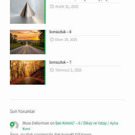
Aralık 31, 2025
Sonsuzluk – 8
Ekim 29, 2025
Sonsuzluk – 7
Temmuz 2, 2025
Son Yorumlar
Musa Deliorman
on
Ben Kimim? – 6 / Dikey ve Yatay / Ayna
Koni
Âmin, inşallah cümlemizle. Pek kıymetli Elif Hanım…