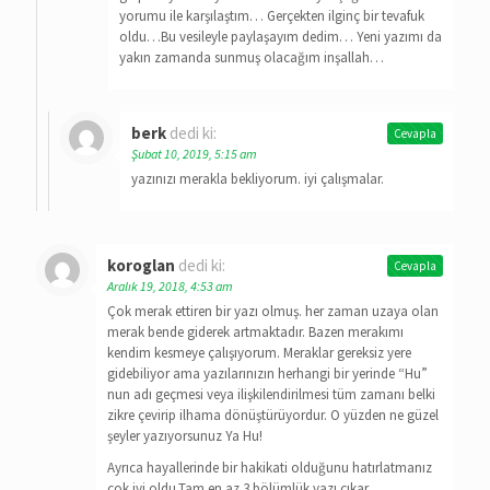
yorumu ile karşılaştım… Gerçekten ilginç bir tevafuk
oldu…Bu vesileyle paylaşayım dedim… Yeni yazımı da
yakın zamanda sunmuş olacağım inşallah…
berk
dedi ki:
Cevapla
Şubat 10, 2019, 5:15 am
yazınızı merakla bekliyorum. iyi çalışmalar.
koroglan
dedi ki:
Cevapla
Aralık 19, 2018, 4:53 am
Çok merak ettiren bir yazı olmuş. her zaman uzaya olan
merak bende giderek artmaktadır. Bazen merakımı
kendim kesmeye çalışıyorum. Meraklar gereksiz yere
gidebiliyor ama yazılarınızın herhangi bir yerinde “Hu”
nun adı geçmesi veya ilişkilendirilmesi tüm zamanı belki
zikre çevirip ilhama dönüştürüyordur. O yüzden ne güzel
şeyler yazıyorsunuz Ya Hu!
Ayrıca hayallerinde bir hakikati olduğunu hatırlatmanız
çok iyi oldu.Tam en az 3 bölümlük yazı çıkar