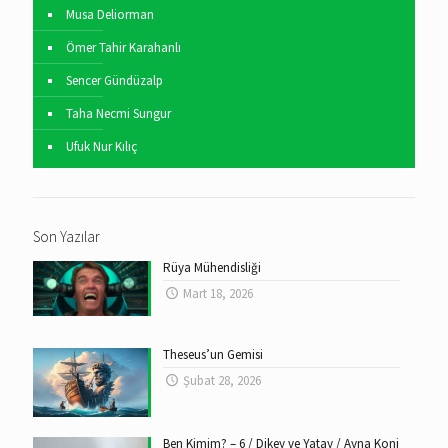
Musa Deliorman
Ömer Tahir Karahanlı
Sencer Gündüzalp
Taha Necmi Sungur
Ufuk Nur Kılıç
Son Yazılar
Rüya Mühendisliği
Mart 18, 2026
Theseus’un Gemisi
Şubat 28, 2026
Ben Kimim? – 6 / Dikey ve Yatay / Ayna Koni