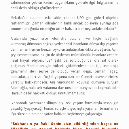
sahnesinden çekilen kadim uygarlıkların göklerle ilgili bilgilerinin ne
denli derin olduğu görülmektedir.
Meksika’da bulunan eski tabletlerde de UFO gibi göksel objelere
rastlanmıştır. Zaman dilimlerinin farklı ancak objelerin aynılığı göz
önüne alındığında insanlığın ortak hafızası bize neyi anlatmaktadır?
Aralarında yüzbinlerce kilometre bulunan ve hiçbir bağlantı
kurmamış dünyanın değişik yerlerindeki insanların dünya dışı yaşama
dair hemen hemen benzer öyküleri anlatmaları dikkate değerdir. Aynı
şeyi cennet tasavvuru için de söylemek mümkündür. İnsanlara cenneti
nasıl hayal ediyorsunuz? Şeklinde sorulduğunda oransal olarak
çoğunun Manhattan gibi yüksek gökdelenlerin olduğu, teknolojik
gelişmenin ileri seviye de olduğu yerleri değil, orman, ağaç,
akarsular, göller vb. Doğal yaşama dair bir Cennet tasavvur etmesi
yaratılış hakikatindedir. Asli yurdundan kovulup dünyaya sürülen
Ademoğlu, hala asli vatanına dair unsurları bünyesinde taşımaktadır.
Hayalin de bir hakikati olduğu unutulmamalıdır.
Bir sonraki yazımızda dünya dışı zeki yaşam formlarıyla insanlığın
yaşadığı/yaşayacağı temas süreçleri, geçmişte yaşanan temaslar ve
ifşa sürecinin ardında yatan hakikati keşfetmeye çalışacağız…
“Subhansın ya Rab! Senin bize bildirdiğinden başka ne