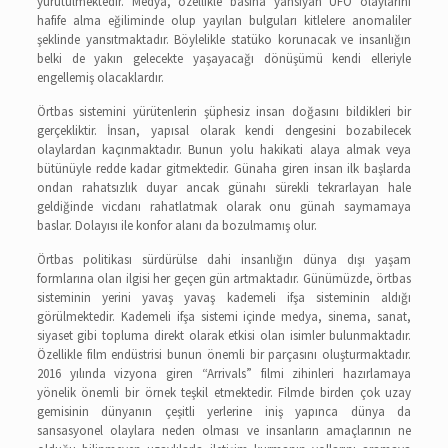
yürütülmektedir. Medya, özellikle basına yansıyan UFO olaylarını
hafife alma eğiliminde olup yayılan bulguları kitlelere anomaliler
şeklinde yansıtmaktadır. Böylelikle statüko korunacak ve insanlığın
belki de yakın gelecekte yaşayacağı dönüşümü kendi elleriyle
engellemiş olacaklardır.
Örtbas sistemini yürütenlerin şüphesiz insan doğasını bildikleri bir
gerçekliktir. İnsan, yapısal olarak kendi dengesini bozabilecek
olaylardan kaçınmaktadır. Bunun yolu hakikati alaya almak veya
bütünüyle redde kadar gitmektedir. Günaha giren insan ilk başlarda
ondan rahatsızlık duyar ancak günahı sürekli tekrarlayan hale
geldiğinde vicdanı rahatlatmak olarak onu günah saymamaya
baslar. Dolayısı ile konfor alanı da bozulmamış olur.
Örtbas politikası sürdürülse dahi insanlığın dünya dışı yaşam
formlarına olan ilgisi her geçen gün artmaktadır. Günümüzde, örtbas
sisteminin yerini yavaş yavaş kademeli ifşa sisteminin aldığı
görülmektedir. Kademeli ifşa sistemi içinde medya, sinema, sanat,
siyaset gibi topluma direkt olarak etkisi olan isimler bulunmaktadır.
Özellikle film endüstrisi bunun önemli bir parçasını oluşturmaktadır.
2016 yılında vizyona giren “Arrivals” filmi zihinleri hazırlamaya
yönelik önemli bir örnek teşkil etmektedir. Filmde birden çok uzay
gemisinin dünyanın çeşitli yerlerine iniş yapınca dünya da
sansasyonel olaylara neden olması ve insanların amaçlarının ne