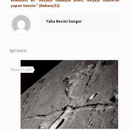
bilebiliriz ki? Herşeyi hakkıyla bilen, herşeyi hikmetle
yapan Sensin.” (Bakara/32)
Taha Necmi Sungur
İlgili Yazılar
Nisan 17, 2017