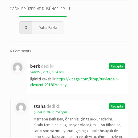
“GÖKLER ÜZERİNE DÜŞÜNCELER” -1
Daha Fazla
6 Comments
berk
dedi ki:
Cevapla
Şubat 8, 2019, 6:54 pm
İlginizi çekebilir
https://kidega.com/kitap/turklerde-5-
element-291382/detay
ttaha
dedi ki:
Cevapla
Şubat 9, 2019, 7:43 pm
Merhaba Berk Bey, öneriniz için teşekkür ederim…
Kitabı temin edip ilgileniyor olacağım… An itibarı ile,
sanki son yazıma yorum gelmiş olabilir hissiyatı ile
girip siteye bakayım dedim ve siteyi açtığımda sizlerin