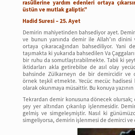
rasûllerine yardım edenleri ortaya çıkarsı
üstün ve mutlak galiptir.”
Hadid Suresi – 25. Ayet
Demirin mahiyetinden bahsediyor ayet. Demiri
ve bunun yanında demir ile Allah’ın dinini
ortaya çıkaracağından bahsediliyor. Yani 
taşımakta ki yukarıda bahsedilen Va Çaggaların
bir ruhu da somutlaştırabilmekte. Tabii ki şe
iktidarları akla getirebilse de asıl olay yec
bahsinde Zülkarneyn de bir demircidir ve 
örnek teşkil etmekte. Yecüc mecüc hadisesi 
olarak okunmaya müsaittir. Bu konuya yazının 
Tekrardan demir konusuna dönecek olursak; d
şey yer altından çıkarılıp işlenmesidir. Demi
gelmiş ve simgeleşmiştir. Nasıl ki günümüzde
simgeliyorsa, demirin işlenmesi de demirci ve d