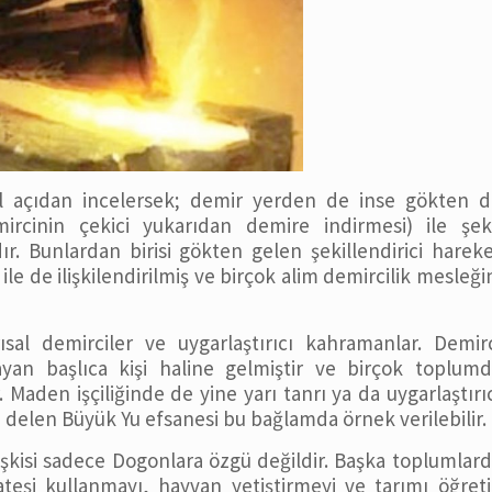
el açıdan incelersek; demir yerden de inse gökten d
rcinin çekici yukarıdan demire indirmesi) ile şeki
dır. Bunlardan birisi gökten gelen şekillendirici harek
i ile de ilişkilendirilmiş ve birçok alim demircilik mesleği
sal demirciler ve uygarlaştırıcı kahramanlar. Demir
ı yayan başlıca kişi haline gelmiştir ve birçok toplum
. Maden işçiliğinde de yine yarı tanrı ya da uygarlaştırı
ğı delen Büyük Yu efsanesi bu bağlamda örnek verilebilir.
ilişkisi sadece Dogonlara özgü değildir. Başka toplumlar
teşi kullanmayı, hayvan yetiştirmeyi ve tarımı öğreti