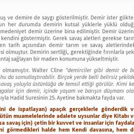
uş ve demire de saygı gösterilmiştir. Demir ister gökt
sun her durumda demirin kutsal yüklerle yüklü olduğ
deniyet demir üzerine bina edilmiştir. Demir üzerin
kendini göstermiştir. Gerek savaş aletleri gerekse tar
nen tarih açısından demir tarım ve savaş aletlerinde
i olmuştur. Demirin sertliği, gerektiğinde fırınlarla şek
avantaj sağlayan bir maden konumuna yükseltmiştir.
 olmamıştır. Walter Cline
“demirciler gibi demir de b
hu da somutlaştırabilir. Birçok yerde belli belirsiz şekild
savaş yoluyla üstünlüğü de temsil ettiği görülür. Kimi k
Çaggalar için demir, içinde yaşam ve barışın düşmanı ol
sıyla Hadid Suresinin 25. Ayetine bakmakta fayda var.
erini de ispatlayan) apaçık gerçeklerle gönderdik v
 bütün muamelelerinde adalete uysunlar diye Kitabı 
sa savaş için) çetin bir kuvvet ve insanlar için faydal
si’ni görmedikleri halde hem Kendi davasına, hem d