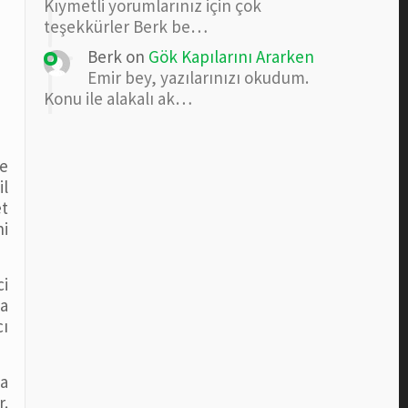
Kıymetli yorumlarınız için çok
teşekkürler Berk be…
Berk
on
Gök Kapılarını Ararken
Emir bey, yazılarınızı okudum.
Konu ile alakalı ak…
e
l
et
ni
ci
da
cı
da
r.