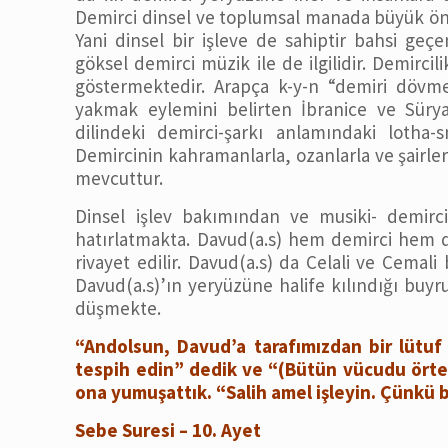
Demirci dinsel ve toplumsal manada büyük öne
Yani dinsel bir işleve de sahiptir bahsi geç
göksel demirci müzik ile de ilgilidir. Demircil
göstermektedir. Arapça k-y-n “demiri dövm
yakmak eylemini belirten İbranice ve Süryan
dilindeki demirci-şarkı anlamındaki lotha-
Demircinin kahramanlarla, ozanlarla ve şairlerl
mevcuttur.
Dinsel işlev bakımından ve musiki- demirci 
hatırlatmakta. Davud(a.s) hem demirci hem de
rivayet edilir. Davud(a.s) da Celali ve Cemali 
Davud(a.s)’ın yeryüzüne halife kılındığı buyru
düşmekte.
“Andolsun, Davud’a tarafımızdan bir lütuf v
tespih edin” dedik ve “(Bütün vücudu örtece
ona yumuşattık. “Salih amel işleyin. Çünkü b
Sebe Suresi – 10. Ayet