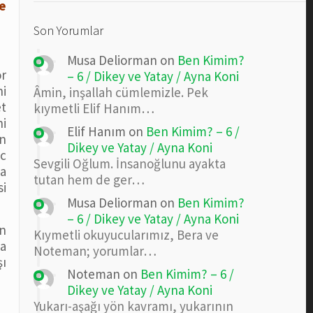
e
Son Yorumlar
Musa Deliorman
on
Ben Kimim?
or
– 6 / Dikey ve Yatay / Ayna Koni
ni
Âmin, inşallah cümlemizle. Pek
t
kıymetli Elif Hanım…
ni
Elif Hanım
on
Ben Kimim? – 6 /
en
Dikey ve Yatay / Ayna Koni
üc
Sevgili Oğlum. İnsanoğlunu ayakta
a
tutan hem de ger…
si
Musa Deliorman
on
Ben Kimim?
– 6 / Dikey ve Yatay / Ayna Koni
an
Kıymetli okuyucularımız, Bera ve
la
Noteman; yorumlar…
şı
Noteman
on
Ben Kimim? – 6 /
Dikey ve Yatay / Ayna Koni
Yukarı-aşağı yön kavramı, yukarının