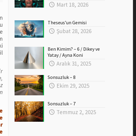
Mart 18, 2026
en
Theseus’un Gemisi
u
Şubat 28, 2026
e
ım
ki
Ben Kimim? – 6 / Dikey ve
il
Yatay / Ayna Koni
Aralık 31, 2025
ir
Sonsuzluk – 8
e,
ez
Ekim 29, 2025
an
Sonsuzluk – 7
e
Temmuz 2, 2025
ve
ar
e