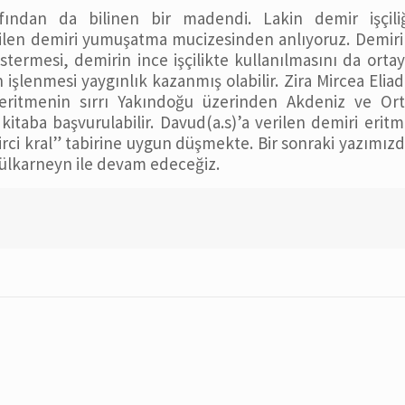
ından da bilinen bir madendi. Lakin demir işçiliğ
rilen demiri yumuşatma mucizesinden anlıyoruz. Demir
termesi, demirin ince işçilikte kullanılmasını da orta
n işlenmesi yaygınlık kazanmış olabilir. Zira Mircea Elia
 eritmenin sırrı Yakındoğu üzerinden Akdeniz ve Ort
 kitaba başvurulabilir. Davud(a.s)’a verilen demiri erit
irci kral” tabirine uygun düşmekte. Bir sonraki yazımız
 Zülkarneyn ile devam edeceğiz.