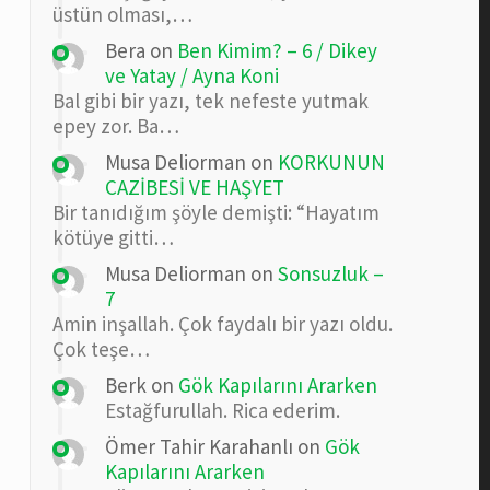
üstün olması,…
Bera
on
Ben Kimim? – 6 / Dikey
ve Yatay / Ayna Koni
Bal gibi bir yazı, tek nefeste yutmak
epey zor. Ba…
Musa Deliorman
on
KORKUNUN
CAZİBESİ VE HAŞYET
Bir tanıdığım şöyle demişti: “Hayatım
kötüye gitti…
Musa Deliorman
on
Sonsuzluk –
7
Amin inşallah. Çok faydalı bir yazı oldu.
Çok teşe…
Berk
on
Gök Kapılarını Ararken
Estağfurullah. Rica ederim.
Ömer Tahir Karahanlı
on
Gök
Kapılarını Ararken