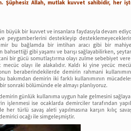
n. Şüphesiz Allah, mutlak kuvvet sahibidir, her işt
n büyük bir kuvvet ve insanlara faydasıyla devam ediy
 ve peygamberlerini destekleyip desteklemeyecekleri
demir bu bağlamda bir imtihan aracı gibi bir mahiye
 bahsettiği gibi yaşamı ve barışı sağlayabilirken, şeyta
ytani bir gücü somutlaştırma olayı zulme sebebiyet ver
üc mecüc olayı ile alakalıdır. Kaldı ki yine yecüc mec
onun beraberindekilerde demirin rahmani kullanımın
bu bakımdan demirin iki farklı kullanımının mücadele
bir sonraki bölümünde ele almayı planlıyoruz.
emirin günlük kullanıma uygun hale gelmesini sağlay
rin işlenmesi ise ocaklarda demirciler tarafından yapı
 her türlü savaş aleti yapılmasına karşın kılıç sava
emirici ocağı ile simgeleşmiştir.