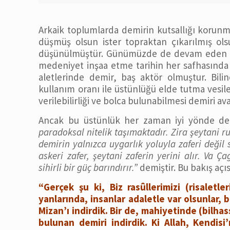
Arkaik toplumlarda demirin kutsallığı korunm
düşmüş olsun ister topraktan çıkarılmış ol
düşünülmüştür. Günümüzde de devam eden me
medeniyet inşaa etme tarihin her safhasında 
aletlerinde demir, baş aktör olmuştur. Bili
kullanım oranı ile üstünlüğü elde tutma vesiles
verilebilirliği ve bolca bulunabilmesi demiri 
Ancak bu üstünlük her zaman iyi yönde de
paradoksal nitelik taşımaktadır. Zira şeytani ru
demirin yalnızca uygarlık yoluyla zaferi değil 
askeri zafer, şeytani zaferin yerini alır. Va 
sihirli bir güç barındırır.”
demiştir. Bu bakış açı
“Gerçek şu ki, Biz rasûllerimizi (risaletl
yanlarında, insanlar adaletle var olsunlar,
Mizan’ı indirdik. Bir de, mahiyetinde (bilhas
bulunan demiri indirdik. Ki Allah, Kendi