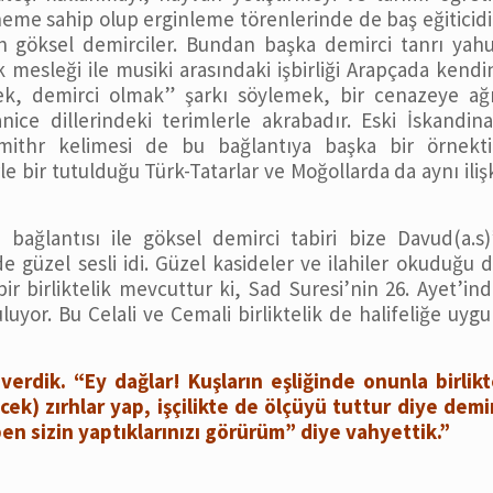
me sahip olup erginleme törenlerinde de baş eğiticidi
en göksel demirciler. Bundan başka demirci tanrı yah
ik mesleği ile musiki arasındaki işbirliği Arapçada kendi
ek, demirci olmak” şarkı söylemek, bir cenazeye ağı
ice dillerindeki terimlerle akrabadır. Eski İskandin
smithr kelimesi de bu bağlantıya başka bir örnektir
e bir tutulduğu Türk-Tatarlar ve Moğollarda da aynı iliş
bağlantısı ile göksel demirci tabiri bize Davud(a.s)
 güzel sesli idi. Güzel kasideler ve ilahiler okuduğu 
bir birliktelik mevcuttur ki, Sad Suresi’nin 26. Ayet’in
luyor. Bu Celali ve Cemali birliktelik de halifeliğe uyg
erdik. “Ey dağlar! Kuşların eşliğinde onunla birlik
k) zırhlar yap, işçilikte de ölçüyü tuttur diye demi
en sizin yaptıklarınızı görürüm” diye vahyettik.”