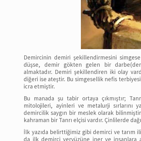
Demircinin demiri şekillendirmesini simges
düşse, demir gökten gelen bir darbe(demi
almaktadır. Demiri şekillendiren iki olay var
diğeri ise ateştir. Bu simgesellik nefis terbiyes
icra etmiştir.
Bu manada şu tabir ortaya çıkmıştır; Tanrı
mitolojileri, ayinleri ve metalurji sırların
demircilik saygın bir meslek olarak bilinmiştir
kahraman bir Tanrı elçisi vardır. Çinlilerde da
İlk yazıda belirttiğimiz gibi demirci ve tarım 
da ilk demirci yeryüzüne iner ve insanlara a