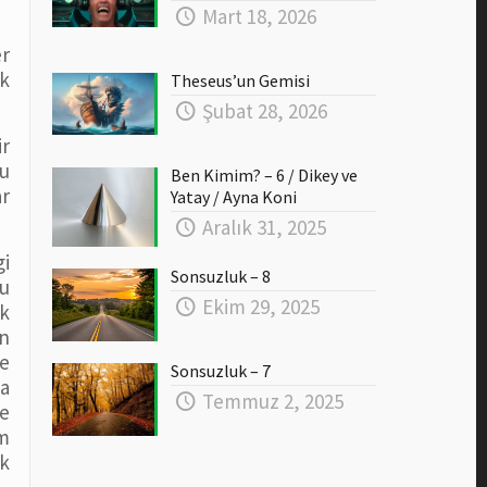
Mart 18, 2026
er
ok
Theseus’un Gemisi
Şubat 28, 2026
ir
bu
Ben Kimim? – 6 / Dikey ve
ar
Yatay / Ayna Koni
Aralık 31, 2025
gi
Sonsuzluk – 8
nu
Ekim 29, 2025
ak
n
le
Sonsuzluk – 7
na
Temmuz 2, 2025
e
om
ak