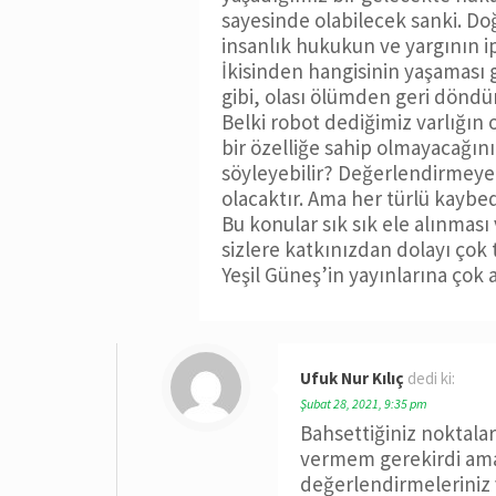
sayesinde olabilecek sanki. Do
insanlık hukukun ve yargının ip
İkisinden hangisinin yaşaması g
gibi, olası ölümden geri döndü
Belki robot dediğimiz varlığın 
bir özelliğe sahip olmayacağın
söyleyebilir? Değerlendirmeye
olacaktır. Ama her türlü kaybe
Bu konular sık sık ele alınma
sizlere katkınızdan dolayı çok
Yeşil Güneş’in yayınlarına çok a
Ufuk Nur Kılıç
dedi ki:
Şubat 28, 2021, 9:35 pm
Bahsettiğiniz noktal
vermem gerekirdi ama s
değerlendirmeleriniz 