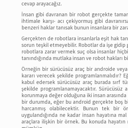
cevap arayacağız.
İnsan gibi davranan bir robot gerçekte tamam
ihtimale karşı- acı çekiyormuş gibi davranır
benzeri haklar tanısak bunun insanlara bir zar
Gerçekten de robotlara insanlarla eşit hak ta
sorun teşkil etmeyebilir. Robotlar da işe gidip 
robotlara zarar vermek suç olsa insanlar hiçb
tanındığında mutlaka insan ve robot hakları bi
Örneğin bir sürücüsüz araç bir androide vey
kararı verecek şekilde programlanmalıdır? E
kabul edersek sürücüsüz araç burada sırf tü
şekilde programlanamayacaktır. Sürücüsüz a
korunmaya değer olduğuna iki insan arasında t
bir durumda, eğer bu android gerçekte boş bi
harcanmış olabilecektir. Bunun tek bir 
uygulandığında ne kadar insan hayatına mal o
araçlara ilişkin bir örnek. Bu konuda hayatı