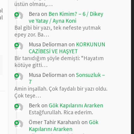
üstün olması,…
ol
Bera
on
Ben Kimim? – 6 / Dikey
ul
ve Yatay / Ayna Koni
Bal gibi bir yazı, tek nefeste yutmak
epey zor. Ba…
Musa Deliorman
on
KORKUNUN
CAZİBESİ VE HAŞYET
Bir tanıdığım şöyle demişti: “Hayatım
kötüye gitti…
Musa Deliorman
on
Sonsuzluk –
7
Amin inşallah. Çok faydalı bir yazı oldu.
Çok teşe…
Berk
on
Gök Kapılarını Ararken
Estağfurullah. Rica ederim.
Ömer Tahir Karahanlı
on
Gök
Kapılarını Ararken