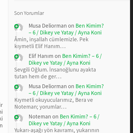
Son Yorumlar
Musa Deliorman
on
Ben Kimim?
– 6 / Dikey ve Yatay / Ayna Koni
Âmin, inşallah cümlemizle. Pek
kıymetli Elif Hanım…
Elif Hanım
on
Ben Kimim? – 6 /
Dikey ve Yatay / Ayna Koni
Sevgili Oğlum. İnsanoğlunu ayakta
tutan hem de ger…
Musa Deliorman
on
Ben Kimim?
– 6 / Dikey ve Yatay / Ayna Koni
Kıymetli okuyucularımız, Bera ve
ir
Noteman; yorumlar…
i
Noteman
on
Ben Kimim? – 6 /
ki
Dikey ve Yatay / Ayna Koni
en
Yukarı-aşağı yön kavramı, yukarının