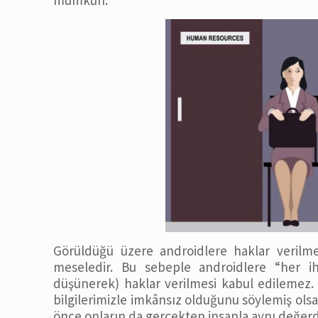
mümkün.
Görüldüğü üzere androidlere haklar verilmes
meseledir. Bu sebeple androidlere “her iht
düşünerek) haklar verilmesi kabul edilemez. 
bilgilerimizle imkânsız olduğunu söylemiş olsa
önce onların da gerçekten insanla aynı değer