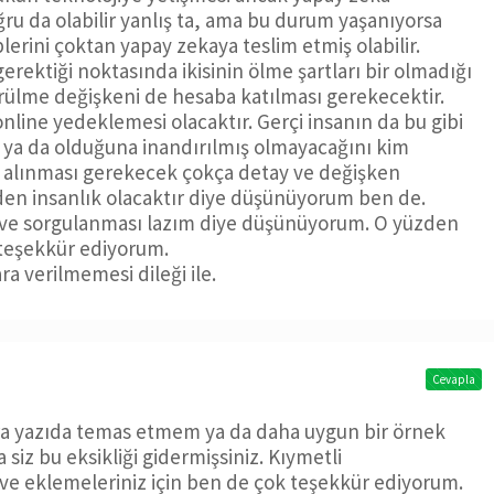
ğru da olabilir yanlış ta, ama bu durum yaşanıyorsa
lerini çoktan yapay zekaya teslim etmiş olabilir.
erektiği noktasında ikisinin ölme şartları bir olmadığı
rülme değişkeni de hesaba katılması gerekecektir.
online yedeklemesi olacaktır. Gerçi insanın da bu gibi
ı ya da olduğuna inandırılmış olmayacağını kim
 alınması gerekecek çokça detay ve değişken
den insanlık olacaktır diye düşünüyorum ben de.
sı ve sorgulanması lazım diye düşünüyorum. O yüzden
 teşekkür ediyorum.
ra verilmemesi dileği ile.
Cevapla
ara yazıda temas etmem ya da daha uygun bir örnek
iz bu eksikliği gidermişsiniz. Kıymetli
ve eklemeleriniz için ben de çok teşekkür ediyorum.