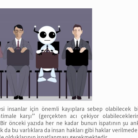
i insanlar için önemli kayıplara sebep olabilecek b
imale karşı” (gerçekten acı çekiyor olabileceklerin
Bir önceki yazıda her ne kadar bunun ispatının şu an
k da bu varlıklara da insan hakları gibi haklar verilmed
de olduklarının ispatlanması gerekmektedir.