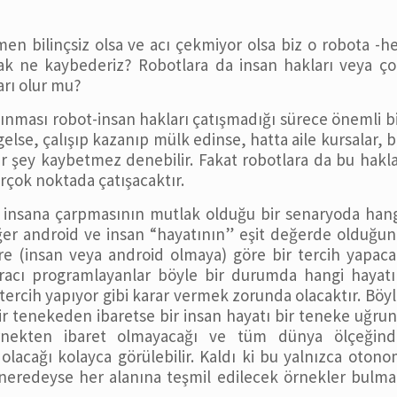
en bilinçsiz olsa ve acı çekmiyor olsa biz o robota -h
sak ne kaybederiz? Robotlara da insan hakları veya ç
arı olur mu?
nınması robot-insan hakları çatışmadığı sürece önemli b
gelse, çalışıp kazanıp mülk edinse, hatta aile kursalar, 
ir şey kaybetmez denebilir. Fakat robotlara da bu hakl
rçok noktada çatışacaktır.
a insana çarpmasının mutlak olduğu bir senaryoda han
ğer android ve insan “hayatının” eşit değerde olduğu
re (insan veya android olmaya) göre bir tercih yapac
racı programlayanlar böyle bir durumda hangi hayatı
ercih yapıyor gibi karar vermek zorunda olacaktır. Böy
r tenekeden ibaretse bir insan hayatı bir teneke uğru
örnekten ibaret olmayacağı ve tüm dünya ölçeğind
lacağı kolayca görülebilir. Kaldı ki bu yalnızca oton
n neredeyse her alanına teşmil edilecek örnekler bulm